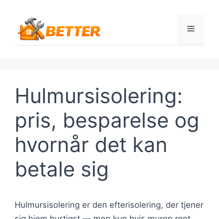
Hop
til
Menu
indhold
Hulmursisolering:
pris, besparelse og
hvornår det kan
betale sig
Hulmursisolering er den efterisolering, der tjener
sig hjem hurtigst — men kun hvis muren rent