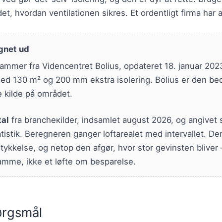
ddet, hvordan ventilationen sikres. Et ordentligt firma har
gnet ud
ammer fra Videncentret Bolius, opdateret 18. januar 202
d 130 m² og 200 mm ekstra isolering. Bolius er den b
e kilde på området.
tal
fra brancheкilder, indsamlet august 2026, og angivet
tatistik. Beregneren ganger loftarealet med intervallet. D
ykkelse, og netop den afgør, hvor stor gevinsten bliver
amme, ikke et løfte om besparelse.
pørgsmål