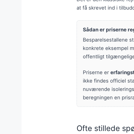
at få skrevet ind i tilbu
Sådan er priserne re
Besparelsestallene st
konkrete eksempel me
offentligt tilgængelig
Priserne er
erfarings
ikke findes officiel s
nuværende isoleringst
beregningen en prisr
Ofte stillede s