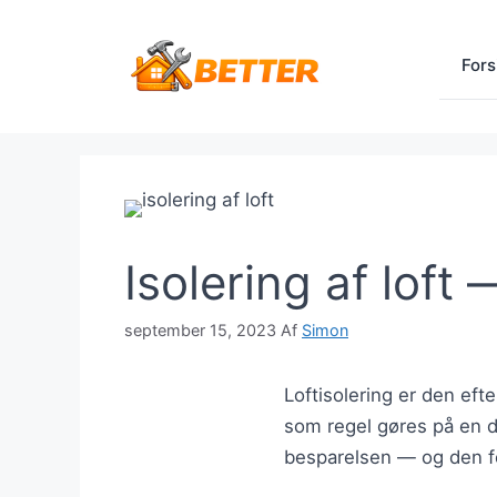
Hop
til
Fors
indhold
Isolering af loft
september 15, 2023
Af
Simon
Loftisolering er den efte
som regel gøres på en d
besparelsen — og den fe