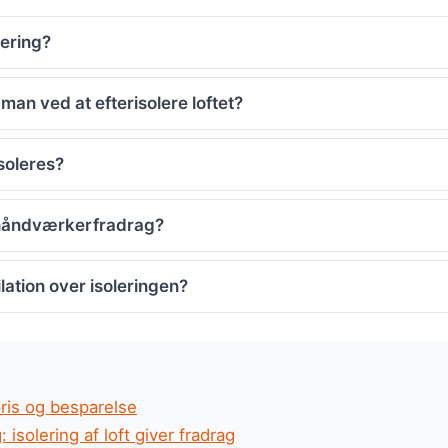
lering?
an ved at efterisolere loftet?
isoleres?
g håndværkerfradrag?
lation over isoleringen?
pris og besparelse
isolering af loft giver fradrag