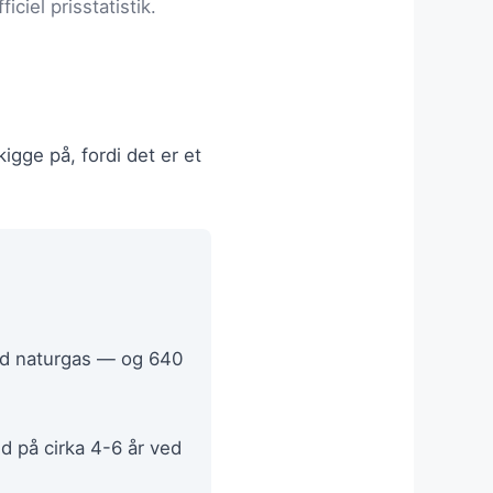
ciel prisstatistik.
gge på, fordi det er et
d naturgas — og 640
id på cirka 4-6 år ved