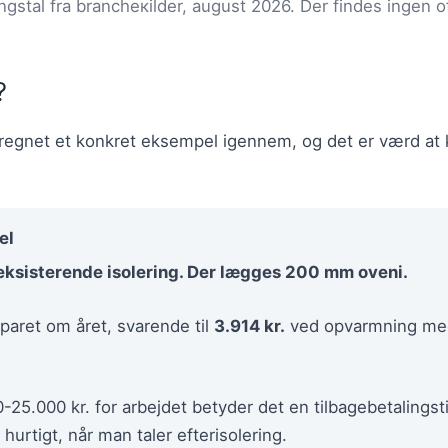
ngstal fra brancheкilder, august 2026. Der findes ingen offi
?
regnet et konkret eksempel igennem, og det er værd at ki
el
eksisterende isolering. Der lægges 200 mm oveni.
paret om året, svarende til
3.914 kr.
ved opvarmning me
-25.000 kr. for arbejdet betyder det en tilbagebetalingst
hurtigt, når man taler efterisolering.