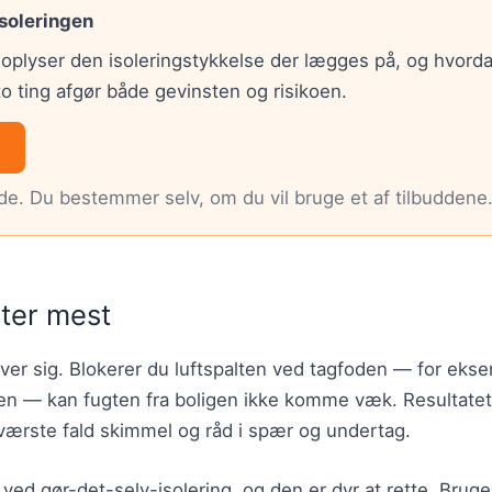
isoleringen
 oplyser den isoleringstykkelse der lægges på, og hvorda
to ting afgør både gevinsten og risikoen.
nde. Du bestemmer selv, om du vil bruge et af tilbuddene
ster mest
 over sig. Blokerer du luftspalten ved tagfoden — for ek
nken — kan fugten fra boligen ikke komme væk. Resultatet
 værste fald skimmel og råd i spær og undertag.
l ved gør-det-selv-isolering, og den er dyr at rette. Brug