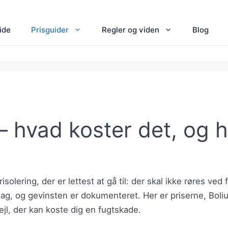
ide
Prisguider
Regler og viden
Blog
 — hvad koster det, og 
risolering, der er lettest at gå til: der skal ikke røres ve
ag, og gevinsten er dokumenteret. Her er priserne, Boli
jl, der kan koste dig en fugtskade.