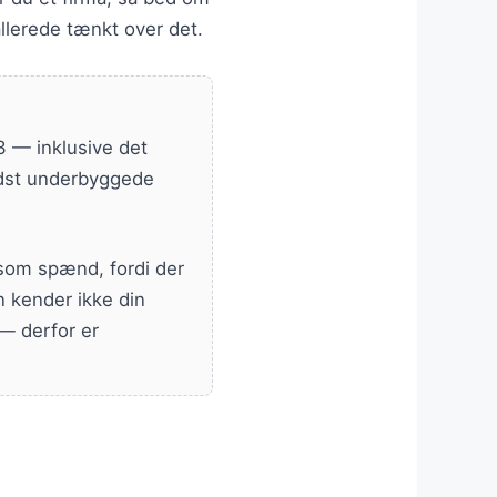
 allerede tænkt over det.
3 — inklusive det
edst underbyggede
 som spænd, fordi der
en kender ikke din
 — derfor er