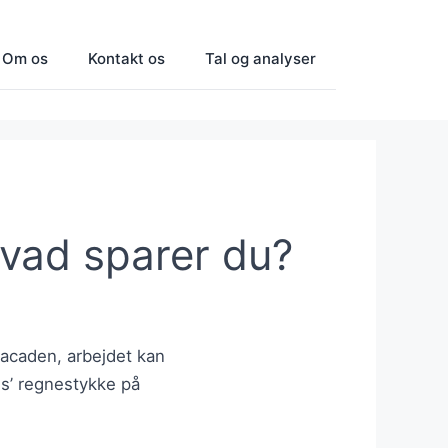
Om os
Kontakt os
Tal og analyser
hvad sparer du?
d facaden, arbejdet kan
us’ regnestykke på