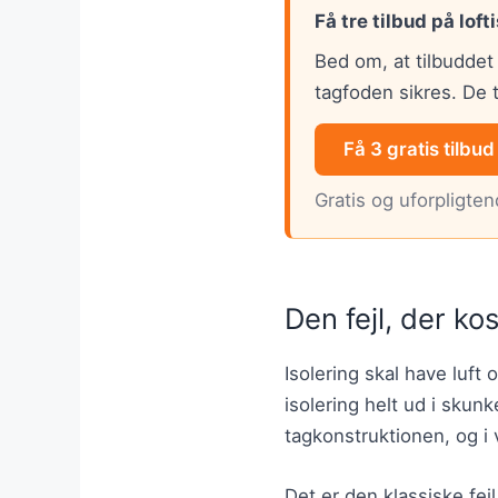
Få tre tilbud på loft
Bed om, at tilbuddet
tagfoden sikres. De 
Få 3 gratis tilbud
Gratis og uforpligte
Den fejl, der ko
Isolering skal have luft
isolering helt ud i sku
tagkonstruktionen, og i
Det er den klassiske fej