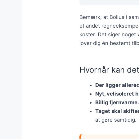
Bemærk, at Bolius i samm
et andet regneeksempel. 
koster. Det siger noget 
lover dig én bestemt til
Hvornår kan det
Der ligger aller
Nyt, velisoleret h
Billig fjernvarme.
Taget skal skiftes
at gøre samtidig.