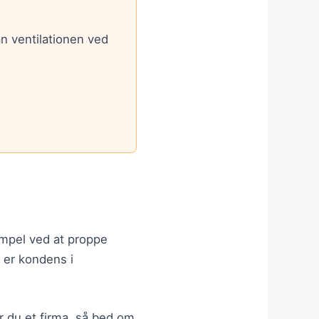
n ventilationen ved
.
sempel ved at proppe
 er kondens i
er du et firma, så bed om