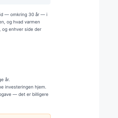
id — omkring 30 år — i
ejen, og hvad varmen
, og enhver side der
e år.
ene investeringen hjem.
gave — det er billigere