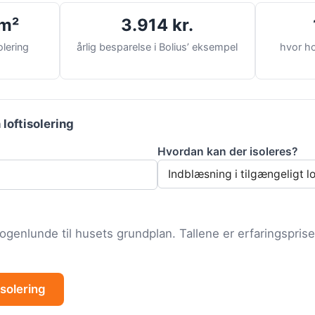
/m²
3.914 kr.
olering
årlig besparelse i Bolius’ eksempel
hvor ho
 loftisolering
Hvordan kan der isoleres?
nogenlunde til husets grundplan. Tallene er erfaringsprise
isolering