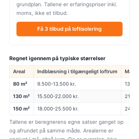
grundplan. Tallene er erfaringspriser inkl.
moms, ikke et tilbud.
Få 3 tilbud på loftisolering
Regnet igennem på typiske størrelser
Areal
Indblæsning i tilgængeligt loftrum
Manue
80 m²
9.500-13.500 kr.
13.00
130 m²
15.500-22.000 kr.
21.00
150 m²
18.000-25.500 kr.
24.00
Tallene er beregnerens egne satser ganget op
og afrundet på samme måde. Arealerne er