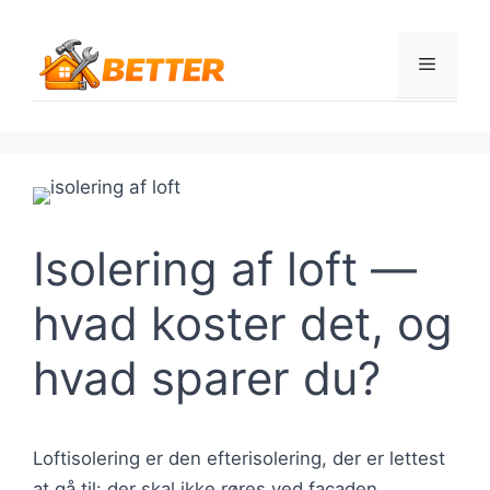
Hop
til
Menu
indhold
Isolering af loft —
hvad koster det, og
hvad sparer du?
Loftisolering er den efterisolering, der er lettest
at gå til: der skal ikke røres ved facaden,