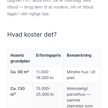
opgivet i m², altså kvm. De er overslag, ikke
tilbud — brug dem til at vurdere, om et tilbud
ligger i det rigtige leje.
Hvad koster det?
Husets
Erfaringspris
Bemærkning
grundplan
Ca. 90 m²
11.000-
Mindre hus i ét
18.000 kr.
plan
Ca. 130
15.000-
Almindeligt
m²
25.000 kr.
parcelhus —
samme
størrelse som