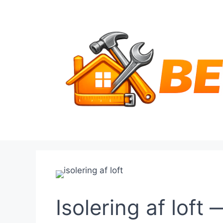
Hop
til
indhold
Isolering af loft