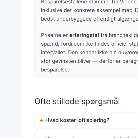
Besparelsestallene stammer fra Vidence
inklusive det konkrete eksempel med 13
bedst underbyggede offentligt tilgænge
Priserne er
erfaringstal
fra brancheкild
spænd, fordi der ikke findes officiel st
intervallet. Den kender ikke din nuvære
stor gevinsten bliver — derfor er bereg
besparelse.
Ofte stillede spørgsmål
Hvad koster loftisolering?