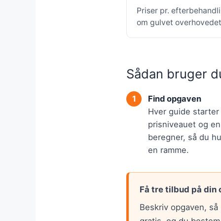
Priser pr. efterbehandl
om gulvet overhovedet 
Sådan bruger d
Find opgaven
Hver guide starte
prisniveauet og en
beregner, så du hur
en ramme.
Få tre tilbud på din
Beskriv opgaven, så 
gratis, og du bestem