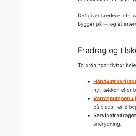
Det giver bredere interv
bygger på — og et interv
Fradrag og tils
To ordninger flytter bel
Håndværkerfrad
nyt køkken eller 
Varmepumpepul
på plads, før arbe
Servicefradrage
snerydning.