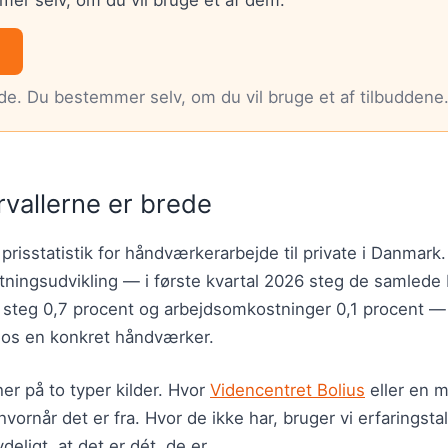
nde. Du bestemmer selv, om du vil bruge et af tilbuddene
rvallerne er brede
 prisstatistik for håndværkerarbejde til private i Danmark
ningsudvikling — i første kvartal 2026 steg de samled
r steg 0,7 procent og arbejdsomkostninger 0,1 procent 
hos en konkret håndværker.
er på to typer kilder. Hvor
Videncentret Bolius
eller en m
hvornår det er fra. Hvor de ikke har, bruger vi erfaringsta
deligt, at det er dét, de er.