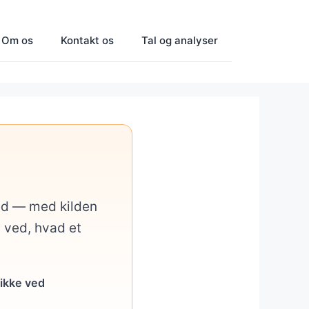
Om os
Kontakt os
Tal og analyser
med — med kilden
u ved, hvad et
 ikke ved