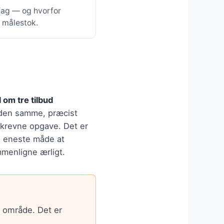
 fag — og hvorfor
e målestok.
 om tre tilbud
den samme, præcist
krevne opgave. Det er
 eneste måde at
menligne ærligt.
t område. Det er