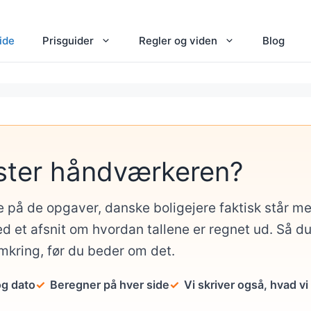
ide
Prisguider
Regler og viden
Blog
ster håndværkeren?
e på de opgaver, danske boligejere faktisk står 
d et afsnit om hvordan tallene er regnet ud. Så d
omkring, før du beder om det.
og dato
Beregner på hver side
Vi skriver også, hvad vi