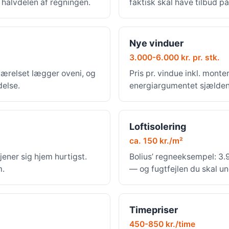
r halvdelen af regningen.
faktisk skal have tilbud på
Nye vinduer
3.000-6.000 kr. pr. stk.
værelset lægger oveni, og
Pris pr. vindue inkl. mont
delse.
energiargumentet sjældent
Loftisolering
ca. 150 kr./m²
jener sig hjem hurtigst.
Bolius’ regneeksempel: 3.9
m.
— og fugtfejlen du skal u
Timepriser
450-850 kr./time