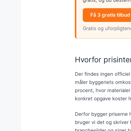
Få 3 gratis tilbud
Gratis og uforpligte
Hvorfor prisinte
Der findes ingen officiel
måler byggeriets omkost
procent, hvor materiale
konkret opgave koster 
Derfor bygger priserne h
bruger vi det og skriver 
brancheкilder og siger ty