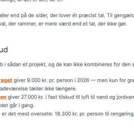
aller end på de sider, der lover ét præcist tal. Til gengæ
al, der rammer, er mere værd end et tal, der ikke gør.
kud
øb i sådan et projekt, og de kan ikke kombineres for den
raget
giver 9.000 kr. pr. person i 2026 — men kun for gr
badeværelse tæller ikke længere.
jen
giver 27.000 kr. i fast tilskud til luft til vand og jord
jdet går i gang.
t
er det mest oversete: 18.300 kr. pr. person til rengørin