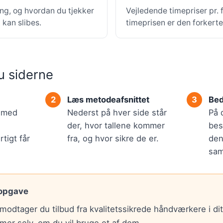
ing, og hvordan du tjekker
Vejledende timepriser pr.
kan slibes.
timeprisen er den forkert
u siderne
Læs metodeafsnittet
Bed
r med
Nederst på hver side står
På 
der, hvor tallene kommer
bes
tigt får
fra, og hvor sikre de er.
den
sam
 opgave
modtager du tilbud fra kvalitetssikrede håndværkere i di
mer selv, om du vil bruge et af dem.