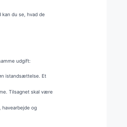
ld kan du se, hvad de
 samme udgift:
øn istandsættelse. Et
varme. Tilsagnet skal være
g, havearbejde og