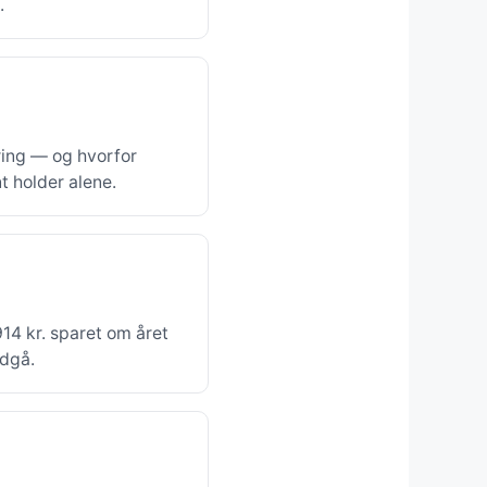
.
ering — og hvorfor
 holder alene.
14 kr. sparet om året
ndgå.