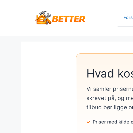
Hop
til
Fors
indhold
Hvad ko
Vi samler prisern
skrevet på, og me
tilbud bør ligge 
Priser med kilde 