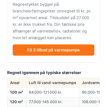
Regnestykket bygger på
brancheerfaringspriser omregnet til kr. pr.
m² opvarmet areal. Tilskuddet på 27.000
kr. er ikke trukket fra. Din faktiske pris
afhænger af varmebehov, radiatorer og
hvor let anlægget kan placeres.
Få 3 tilbud på varmepumpe
Regnet igennem på typiske størrelser
Areal
Luft til vand-varmepumpe
Jordvarme (væ
100 m²
64.000-121.000 kr.
90.000-157.00
120 m²
77.000-145.000 kr.
108.000-188.0