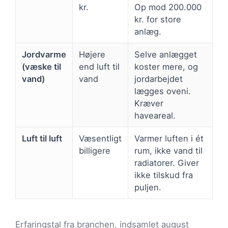
kr.
Op mod 200.000
kr. for store
anlæg.
Jordvarme
Højere
Selve anlægget
(væske til
end luft til
koster mere, og
vand)
vand
jordarbejdet
lægges oveni.
Kræver
haveareal.
Luft til luft
Væsentligt
Varmer luften i ét
billigere
rum, ikke vand til
radiatorer. Giver
ikke tilskud fra
puljen.
Erfaringstal fra branchen, indsamlet august