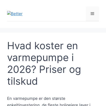
Hop
til
Menu
indhold
Hvad koster en
varmepumpe i
2026? Priser og
tilskud
En varmepumpe er den største
enkeltinvestering, de fleste boligejere laver i