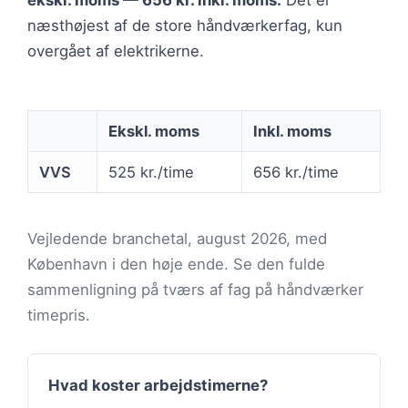
ekskl. moms — 656 kr. inkl. moms.
Det er
næsthøjest af de store håndværkerfag, kun
overgået af elektrikerne.
Ekskl. moms
Inkl. moms
VVS
525 kr./time
656 kr./time
Vejledende branchetal, august 2026, med
København i den høje ende. Se den fulde
sammenligning på tværs af fag på håndværker
timepris.
Hvad koster arbejdstimerne?