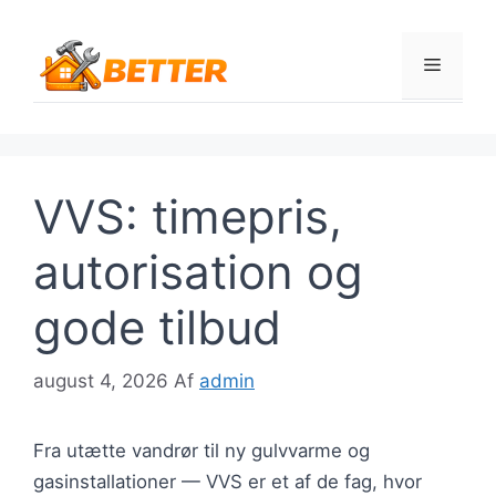
Hop
til
Menu
indhold
VVS: timepris,
autorisation og
gode tilbud
august 4, 2026
Af
admin
Fra utætte vandrør til ny gulvvarme og
gasinstallationer — VVS er et af de fag, hvor