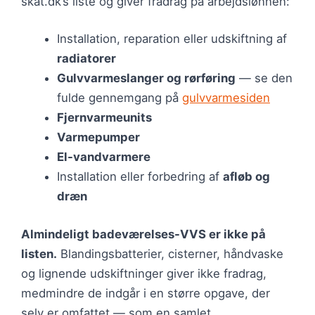
skat.dk’s liste og giver fradrag på arbejdslønnen:
Installation, reparation eller udskiftning af
radiatorer
Gulvvarmeslanger og rørføring
— se den
fulde gennemgang på
gulvvarmesiden
Fjernvarmeunits
Varmepumper
El-vandvarmere
Installation eller forbedring af
afløb og
dræn
Almindeligt badeværelses-VVS er ikke på
listen.
Blandingsbatterier, cisterner, håndvaske
og lignende udskiftninger giver ikke fradrag,
medmindre de indgår i en større opgave, der
selv er omfattet — som en samlet