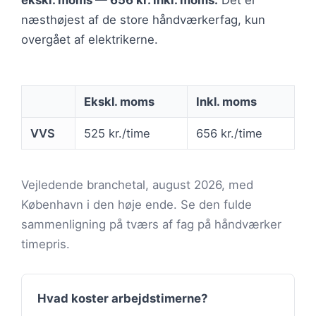
ekskl. moms — 656 kr. inkl. moms.
Det er
næsthøjest af de store håndværkerfag, kun
overgået af elektrikerne.
Ekskl. moms
Inkl. moms
VVS
525 kr./time
656 kr./time
Vejledende branchetal, august 2026, med
København i den høje ende. Se den fulde
sammenligning på tværs af fag på håndværker
timepris.
Hvad koster arbejdstimerne?