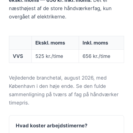
ekskl. moms — 656 kr. inkl. moms.
Det er
næsthøjest af de store håndværkerfag, kun
overgået af elektrikerne.
Ekskl. moms
Inkl. moms
VVS
525 kr./time
656 kr./time
Vejledende branchetal, august 2026, med
København i den høje ende. Se den fulde
sammenligning på tværs af fag på håndværker
timepris.
Hvad koster arbejdstimerne?