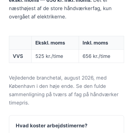
ekskl. moms — 656 kr. inkl. moms.
Det er
næsthøjest af de store håndværkerfag, kun
overgået af elektrikerne.
Ekskl. moms
Inkl. moms
VVS
525 kr./time
656 kr./time
Vejledende branchetal, august 2026, med
København i den høje ende. Se den fulde
sammenligning på tværs af fag på håndværker
timepris.
Hvad koster arbejdstimerne?