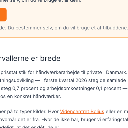
nde. Du bestemmer selv, om du vil bruge et af tilbuddene
rvallerne er brede
 prisstatistik for håndværkerarbejde til private i Danmark
ningsudvikling — i første kvartal 2026 steg de samled
r steg 0,7 procent og arbejdsomkostninger 0,1 procent 
hos en konkret håndværker.
er på to typer kilder. Hvor
Videncentret Bolius
eller en m
hvornår det er fra. Hvor de ikke har, bruger vi erfaringsta
deligt, at det er dét, de er.