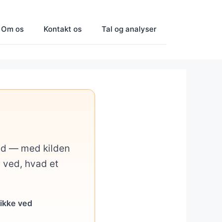
Om os
Kontakt os
Tal og analyser
med — med kilden
u ved, hvad et
 ikke ved