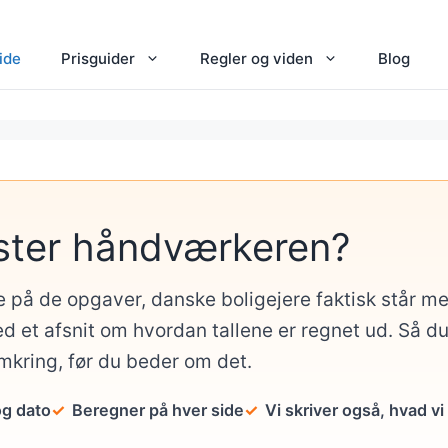
ide
Prisguider
Regler og viden
Blog
ster håndværkeren?
e på de opgaver, danske boligejere faktisk står 
d et afsnit om hvordan tallene er regnet ud. Så d
omkring, før du beder om det.
og dato
Beregner på hver side
Vi skriver også, hvad vi