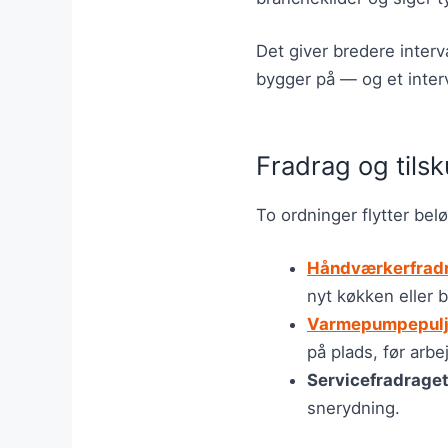
Det giver bredere interv
bygger på — og et interv
Fradrag og tils
To ordninger flytter bel
Håndværkerfrad
nyt køkken eller 
Varmepumpepul
på plads, før arbe
Servicefradrage
snerydning.