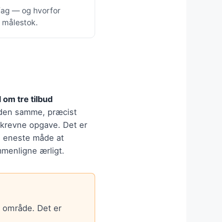
 fag — og hvorfor
e målestok.
 om tre tilbud
den samme, præcist
krevne opgave. Det er
 eneste måde at
menligne ærligt.
t område. Det er