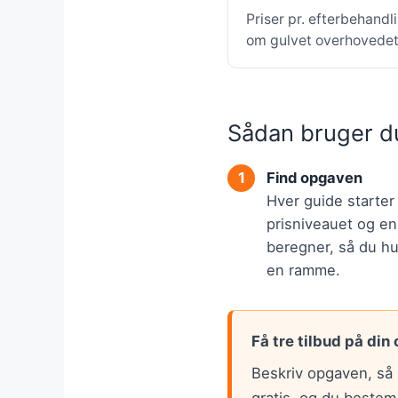
Priser pr. efterbehandl
om gulvet overhovedet 
Sådan bruger d
Find opgaven
Hver guide starte
prisniveauet og en
beregner, så du hur
en ramme.
Få tre tilbud på din
Beskriv opgaven, så 
gratis, og du bestem