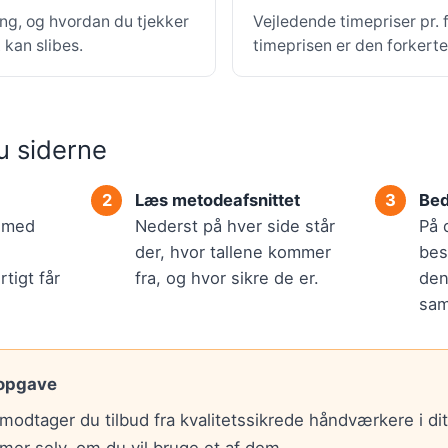
ing, og hvordan du tjekker
Vejledende timepriser pr.
kan slibes.
timeprisen er den forkert
u siderne
Læs metodeafsnittet
Bed
r med
Nederst på hver side står
På 
der, hvor tallene kommer
bes
tigt får
fra, og hvor sikre de er.
den
sam
 opgave
modtager du tilbud fra kvalitetssikrede håndværkere i di
mer selv, om du vil bruge et af dem.