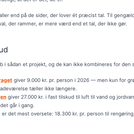
aller end på de sider, der lover ét præcist tal. Til gengæ
al, der rammer, er mere værd end et tal, der ikke gør.
kud
øb i sådan et projekt, og de kan ikke kombineres for den
raget
giver 9.000 kr. pr. person i 2026 — men kun for gr
badeværelse tæller ikke længere.
jen
giver 27.000 kr. i fast tilskud til luft til vand og jord
jdet går i gang.
t
er det mest oversete: 18.300 kr. pr. person til rengørin