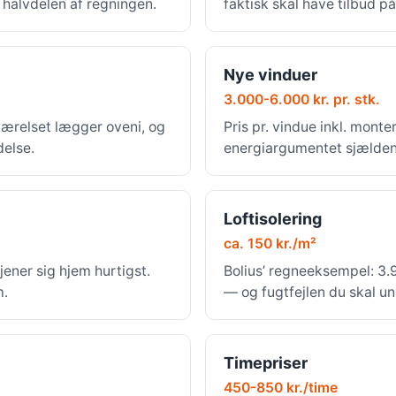
r halvdelen af regningen.
faktisk skal have tilbud på
Nye vinduer
3.000-6.000 kr. pr. stk.
værelset lægger oveni, og
Pris pr. vindue inkl. mont
delse.
energiargumentet sjældent
Loftisolering
ca. 150 kr./m²
jener sig hjem hurtigst.
Bolius’ regneeksempel: 3.9
m.
— og fugtfejlen du skal u
Timepriser
450-850 kr./time