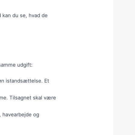
ld kan du se, hvad de
 samme udgift:
øn istandsættelse. Et
varme. Tilsagnet skal være
g, havearbejde og