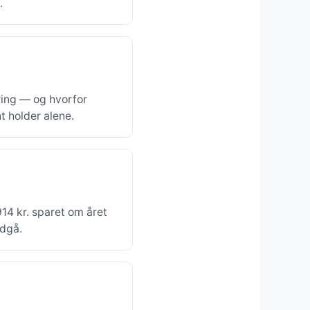
.
ering — og hvorfor
 holder alene.
14 kr. sparet om året
ndgå.