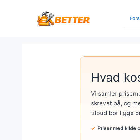
Hop
til
Fors
indhold
Hvad ko
Vi samler prisern
skrevet på, og me
tilbud bør ligge 
Priser med kilde 