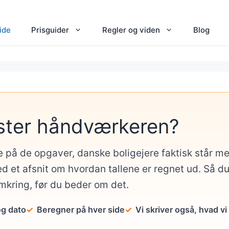
ide
Prisguider
Regler og viden
Blog
ster håndværkeren?
e på de opgaver, danske boligejere faktisk står 
d et afsnit om hvordan tallene er regnet ud. Så d
omkring, før du beder om det.
og dato
Beregner på hver side
Vi skriver også, hvad vi