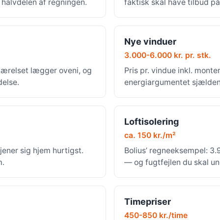
r halvdelen af regningen.
faktisk skal have tilbud på
Nye vinduer
3.000-6.000 kr. pr. stk.
værelset lægger oveni, og
Pris pr. vindue inkl. mont
delse.
energiargumentet sjældent
Loftisolering
ca. 150 kr./m²
jener sig hjem hurtigst.
Bolius’ regneeksempel: 3.9
m.
— og fugtfejlen du skal u
Timepriser
450-850 kr./time