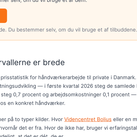
nde. Du bestemmer selv, om du vil bruge et af tilbuddene
rvallerne er brede
 prisstatistik for håndværkerarbejde til private i Danmark
ningsudvikling — i første kvartal 2026 steg de samled
r steg 0,7 procent og arbejdsomkostninger 0,1 procent 
hos en konkret håndværker.
er på to typer kilder. Hvor
Videncentret Bolius
eller en m
hvornår det er fra. Hvor de ikke har, bruger vi erfaringsta
deligt, at det er dét, de er.