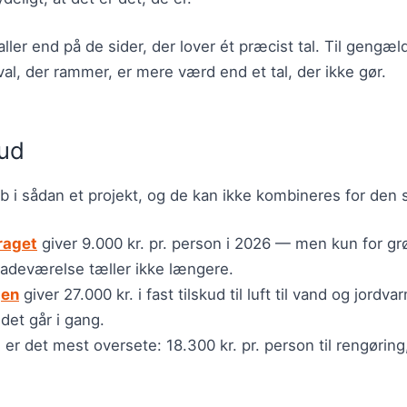
aller end på de sider, der lover ét præcist tal. Til gengæ
al, der rammer, er mere værd end et tal, der ikke gør.
kud
øb i sådan et projekt, og de kan ikke kombineres for den
raget
giver 9.000 kr. pr. person i 2026 — men kun for gr
badeværelse tæller ikke længere.
jen
giver 27.000 kr. i fast tilskud til luft til vand og jord
jdet går i gang.
t
er det mest oversete: 18.300 kr. pr. person til rengørin