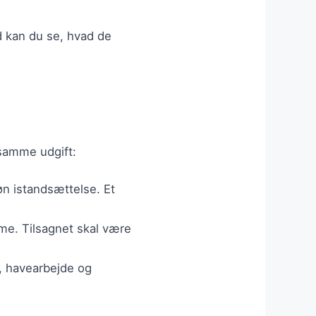
ld kan du se, hvad de
 samme udgift:
øn istandsættelse. Et
varme. Tilsagnet skal være
g, havearbejde og