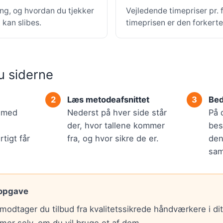
ing, og hvordan du tjekker
Vejledende timepriser pr.
kan slibes.
timeprisen er den forkert
u siderne
Læs metodeafsnittet
Bed
r med
Nederst på hver side står
På 
der, hvor tallene kommer
bes
tigt får
fra, og hvor sikre de er.
den
sam
 opgave
modtager du tilbud fra kvalitetssikrede håndværkere i di
mer selv, om du vil bruge et af dem.