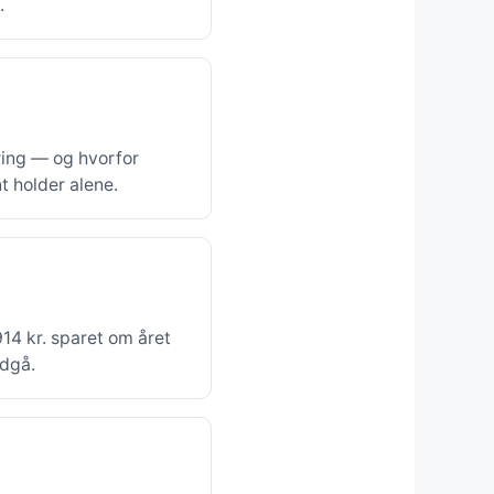
.
ering — og hvorfor
 holder alene.
14 kr. sparet om året
ndgå.