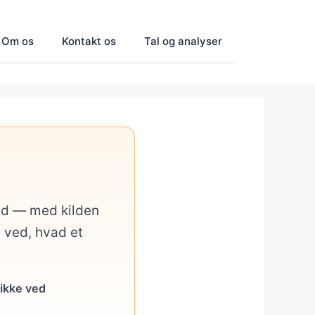
Om os
Kontakt os
Tal og analyser
med — med kilden
u ved, hvad et
 ikke ved