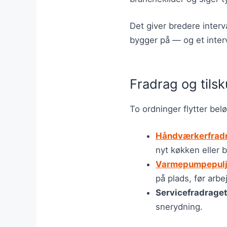
Det giver bredere interv
bygger på — og et interv
Fradrag og tils
To ordninger flytter bel
Håndværkerfrad
nyt køkken eller 
Varmepumpepul
på plads, før arbe
Servicefradrage
snerydning.