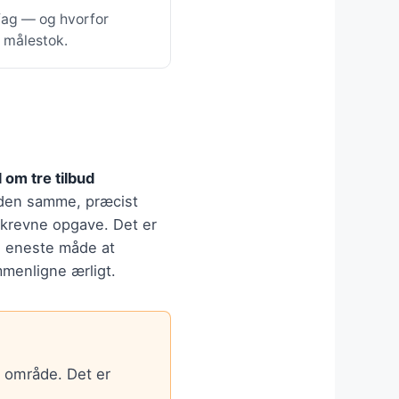
 fag — og hvorfor
e målestok.
 om tre tilbud
den samme, præcist
krevne opgave. Det er
 eneste måde at
menligne ærligt.
t område. Det er