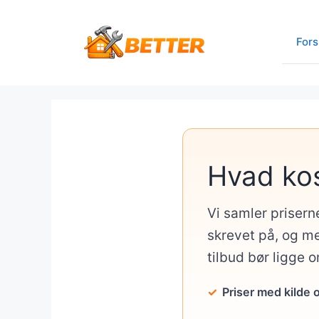
Hop
til
Fors
indhold
Hvad ko
Vi samler prisern
skrevet på, og me
tilbud bør ligge 
Priser med kilde 