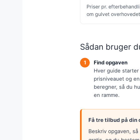
Priser pr. efterbehandl
om gulvet overhovedet 
Sådan bruger d
Find opgaven
Hver guide starte
prisniveauet og en
beregner, så du hur
en ramme.
Få tre tilbud på din
Beskriv opgaven, så 
gratis, og du bestem