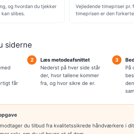
ing, og hvordan du tjekker
Vejledende timepriser pr.
kan slibes.
timeprisen er den forkert
u siderne
Læs metodeafsnittet
Bed
r med
Nederst på hver side står
På 
der, hvor tallene kommer
bes
tigt får
fra, og hvor sikre de er.
den
sam
 opgave
modtager du tilbud fra kvalitetssikrede håndværkere i di
mer selv, om du vil bruge et af dem.