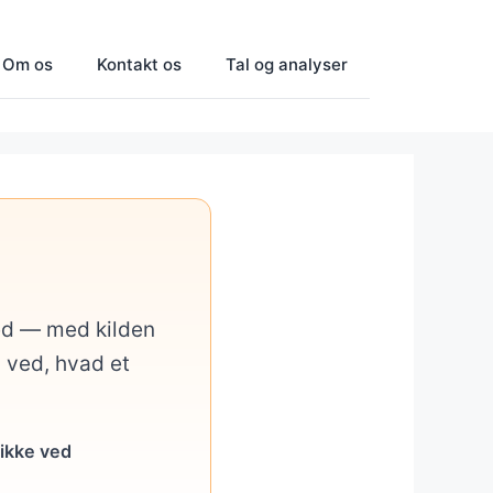
Om os
Kontakt os
Tal og analyser
med — med kilden
u ved, hvad et
 ikke ved