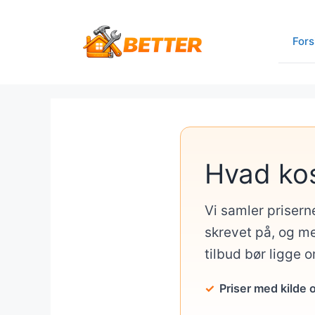
Hop
til
Fors
indhold
Hvad ko
Vi samler prisern
skrevet på, og me
tilbud bør ligge 
Priser med kilde 