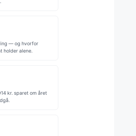
.
ering — og hvorfor
 holder alene.
14 kr. sparet om året
ndgå.