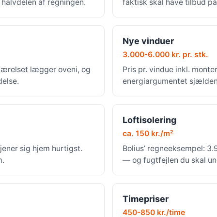
r halvdelen af regningen.
faktisk skal have tilbud på
Nye vinduer
3.000-6.000 kr. pr. stk.
værelset lægger oveni, og
Pris pr. vindue inkl. mont
delse.
energiargumentet sjældent
Loftisolering
ca. 150 kr./m²
jener sig hjem hurtigst.
Bolius’ regneeksempel: 3.9
m.
— og fugtfejlen du skal u
Timepriser
450-850 kr./time