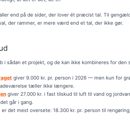
aller end på de sider, der lover ét præcist tal. Til gengæ
al, der rammer, er mere værd end et tal, der ikke gør.
kud
øb i sådan et projekt, og de kan ikke kombineres for den
raget
giver 9.000 kr. pr. person i 2026 — men kun for gr
badeværelse tæller ikke længere.
jen
giver 27.000 kr. i fast tilskud til luft til vand og jord
jdet går i gang.
t
er det mest oversete: 18.300 kr. pr. person til rengørin