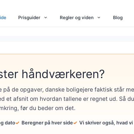
ide
Prisguider
Regler og viden
Blog
ster håndværkeren?
e på de opgaver, danske boligejere faktisk står 
d et afsnit om hvordan tallene er regnet ud. Så d
omkring, før du beder om det.
og dato
Beregner på hver side
Vi skriver også, hvad vi