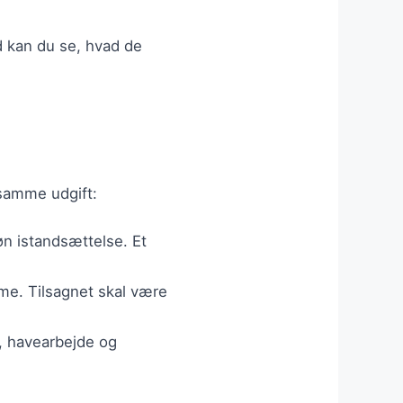
ld kan du se, hvad de
 samme udgift:
øn istandsættelse. Et
varme. Tilsagnet skal være
g, havearbejde og