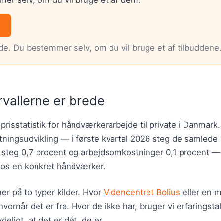
nde. Du bestemmer selv, om du vil bruge et af tilbuddene
rvallerne er brede
 prisstatistik for håndværkerarbejde til private i Danmark
ningsudvikling — i første kvartal 2026 steg de samled
r steg 0,7 procent og arbejdsomkostninger 0,1 procent 
hos en konkret håndværker.
er på to typer kilder. Hvor
Videncentret Bolius
eller en m
hvornår det er fra. Hvor de ikke har, bruger vi erfaringsta
deligt, at det er dét, de er.