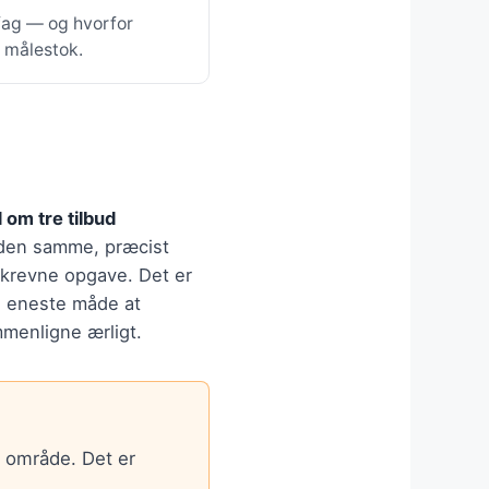
 fag — og hvorfor
e målestok.
 om tre tilbud
den samme, præcist
krevne opgave. Det er
 eneste måde at
menligne ærligt.
t område. Det er