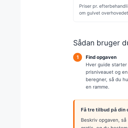
Priser pr. efterbehandl
om gulvet overhovedet 
Sådan bruger d
Find opgaven
Hver guide starte
prisniveauet og en
beregner, så du hur
en ramme.
Få tre tilbud på din
Beskriv opgaven, så 
gratis, og du bestem