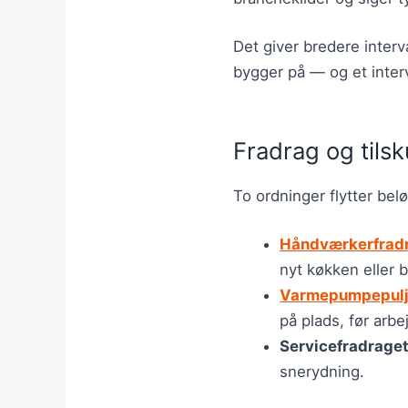
Det giver bredere interv
bygger på — og et interv
Fradrag og tils
To ordninger flytter bel
Håndværkerfrad
nyt køkken eller 
Varmepumpepul
på plads, før arbe
Servicefradrage
snerydning.