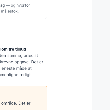
 fag — og hvorfor
e målestok.
 om tre tilbud
den samme, præcist
krevne opgave. Det er
 eneste måde at
menligne ærligt.
t område. Det er