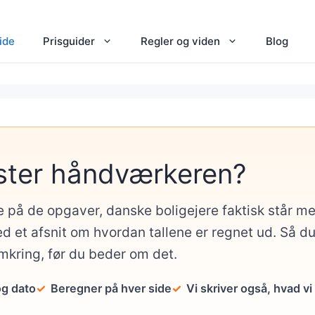
ide
Prisguider
Regler og viden
Blog
ster håndværkeren?
e på de opgaver, danske boligejere faktisk står 
d et afsnit om hvordan tallene er regnet ud. Så d
omkring, før du beder om det.
og dato
Beregner på hver side
Vi skriver også, hvad vi