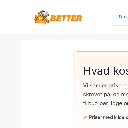
Hop
til
Fors
indhold
Hvad ko
Vi samler prisern
skrevet på, og me
tilbud bør ligge 
Priser med kilde 