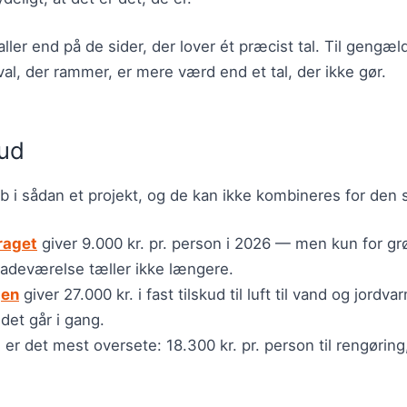
aller end på de sider, der lover ét præcist tal. Til gengæ
al, der rammer, er mere værd end et tal, der ikke gør.
kud
øb i sådan et projekt, og de kan ikke kombineres for den
raget
giver 9.000 kr. pr. person i 2026 — men kun for gr
badeværelse tæller ikke længere.
jen
giver 27.000 kr. i fast tilskud til luft til vand og jord
jdet går i gang.
t
er det mest oversete: 18.300 kr. pr. person til rengørin