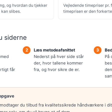
ing, og hvordan du tjekker
Vejledende timepriser pr.
kan slibes.
timeprisen er den forkert
u siderne
Læs metodeafsnittet
Bed
r med
Nederst på hver side står
På 
der, hvor tallene kommer
bes
tigt får
fra, og hvor sikre de er.
den
sam
 opgave
modtager du tilbud fra kvalitetssikrede håndværkere i di
mer selv, om du vil bruge et af dem.