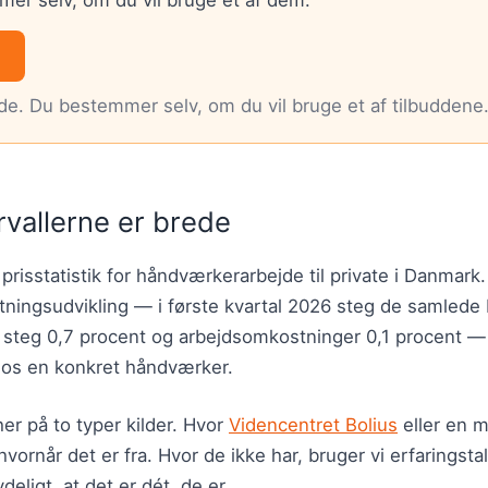
nde. Du bestemmer selv, om du vil bruge et af tilbuddene
rvallerne er brede
 prisstatistik for håndværkerarbejde til private i Danmark
ningsudvikling — i første kvartal 2026 steg de samled
r steg 0,7 procent og arbejdsomkostninger 0,1 procent 
hos en konkret håndværker.
er på to typer kilder. Hvor
Videncentret Bolius
eller en m
hvornår det er fra. Hvor de ikke har, bruger vi erfaringsta
deligt, at det er dét, de er.