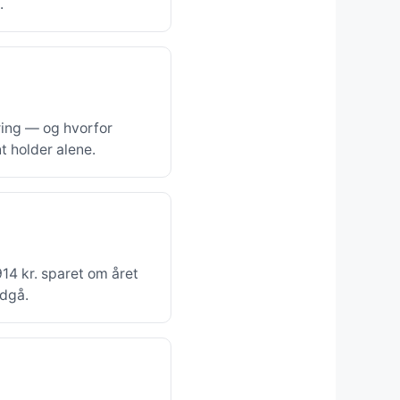
.
ering — og hvorfor
 holder alene.
14 kr. sparet om året
ndgå.