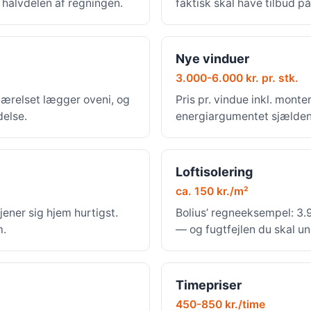
r halvdelen af regningen.
faktisk skal have tilbud på
Nye vinduer
3.000-6.000 kr. pr. stk.
værelset lægger oveni, og
Pris pr. vindue inkl. mont
delse.
energiargumentet sjældent
Loftisolering
ca. 150 kr./m²
jener sig hjem hurtigst.
Bolius’ regneeksempel: 3.9
m.
— og fugtfejlen du skal u
Timepriser
450-850 kr./time