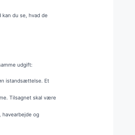
ld kan du se, hvad de
 samme udgift:
øn istandsættelse. Et
varme. Tilsagnet skal være
g, havearbejde og