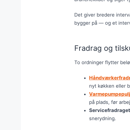
Det giver bredere interv
bygger på — og et interv
Fradrag og tils
To ordninger flytter bel
Håndværkerfrad
nyt køkken eller 
Varmepumpepul
på plads, før arbe
Servicefradrage
snerydning.