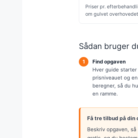
Priser pr. efterbehandl
om gulvet overhovedet 
Sådan bruger d
Find opgaven
Hver guide starte
prisniveauet og en
beregner, så du hur
en ramme.
Få tre tilbud på din
Beskriv opgaven, så 
gratis, og du bestem