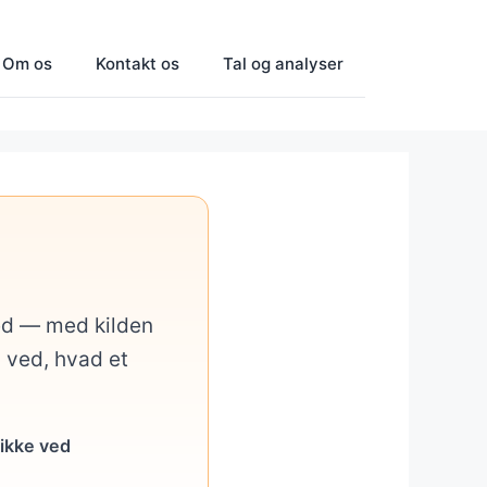
Om os
Kontakt os
Tal og analyser
med — med kilden
u ved, hvad et
 ikke ved