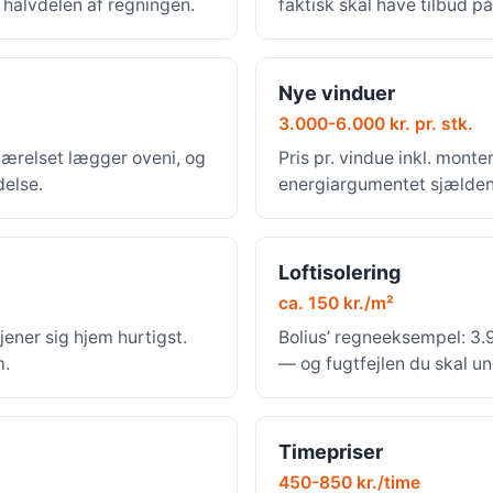
r halvdelen af regningen.
faktisk skal have tilbud på
Nye vinduer
3.000-6.000 kr. pr. stk.
værelset lægger oveni, og
Pris pr. vindue inkl. mont
delse.
energiargumentet sjældent
Loftisolering
ca. 150 kr./m²
jener sig hjem hurtigst.
Bolius’ regneeksempel: 3.9
m.
— og fugtfejlen du skal u
Timepriser
450-850 kr./time