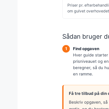
Priser pr. efterbehandl
om gulvet overhovedet 
Sådan bruger d
Find opgaven
Hver guide starte
prisniveauet og en
beregner, så du hur
en ramme.
Få tre tilbud på din
Beskriv opgaven, så 
gratis, og du bestem