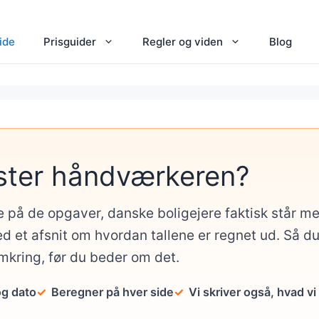
ide
Prisguider
Regler og viden
Blog
ster håndværkeren?
e på de opgaver, danske boligejere faktisk står 
d et afsnit om hvordan tallene er regnet ud. Så d
omkring, før du beder om det.
og dato
Beregner på hver side
Vi skriver også, hvad vi