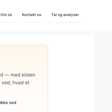
Om os
Kontakt os
Tal og analyser
med — med kilden
u ved, hvad et
 ikke ved