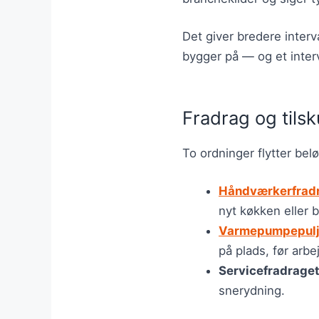
Det giver bredere interv
bygger på — og et interv
Fradrag og tils
To ordninger flytter bel
Håndværkerfrad
nyt køkken eller 
Varmepumpepul
på plads, før arbe
Servicefradrage
snerydning.