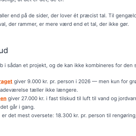
aller end på de sider, der lover ét præcist tal. Til gengæ
al, der rammer, er mere værd end et tal, der ikke gør.
kud
øb i sådan et projekt, og de kan ikke kombineres for den
raget
giver 9.000 kr. pr. person i 2026 — men kun for gr
badeværelse tæller ikke længere.
jen
giver 27.000 kr. i fast tilskud til luft til vand og jord
jdet går i gang.
t
er det mest oversete: 18.300 kr. pr. person til rengørin