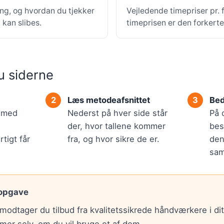
ing, og hvordan du tjekker
Vejledende timepriser pr.
kan slibes.
timeprisen er den forkert
u siderne
Læs metodeafsnittet
Bed
r med
Nederst på hver side står
På 
der, hvor tallene kommer
bes
tigt får
fra, og hvor sikre de er.
den
sam
 opgave
modtager du tilbud fra kvalitetssikrede håndværkere i di
mer selv, om du vil bruge et af dem.