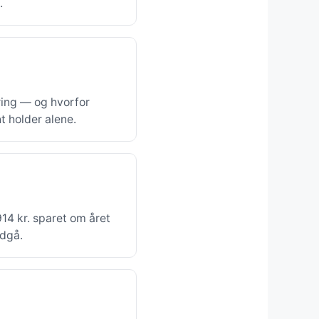
.
ering — og hvorfor
 holder alene.
14 kr. sparet om året
ndgå.