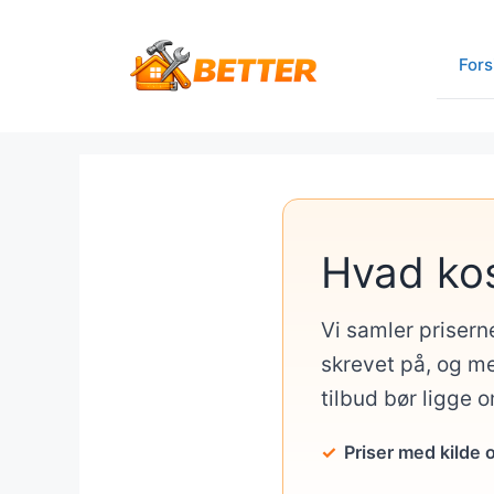
Hop
til
Fors
indhold
Hvad ko
Vi samler prisern
skrevet på, og me
tilbud bør ligge 
Priser med kilde 