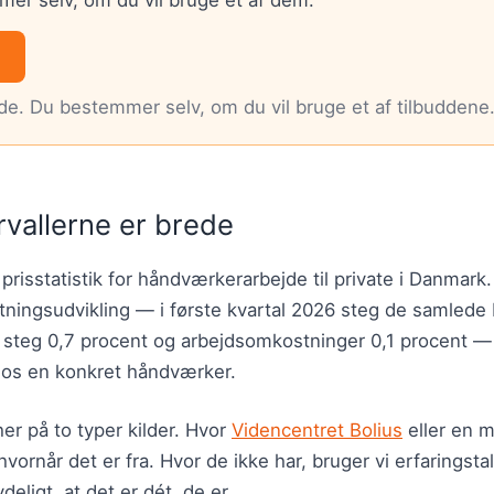
nde. Du bestemmer selv, om du vil bruge et af tilbuddene
rvallerne er brede
 prisstatistik for håndværkerarbejde til private i Danmark
ningsudvikling — i første kvartal 2026 steg de samled
r steg 0,7 procent og arbejdsomkostninger 0,1 procent 
hos en konkret håndværker.
er på to typer kilder. Hvor
Videncentret Bolius
eller en m
hvornår det er fra. Hvor de ikke har, bruger vi erfaringsta
deligt, at det er dét, de er.