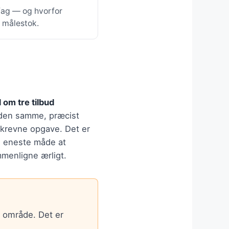
 fag — og hvorfor
e målestok.
 om tre tilbud
den samme, præcist
krevne opgave. Det er
 eneste måde at
menligne ærligt.
t område. Det er