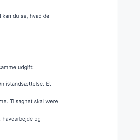
ld kan du se, hvad de
 samme udgift:
øn istandsættelse. Et
varme. Tilsagnet skal være
g, havearbejde og