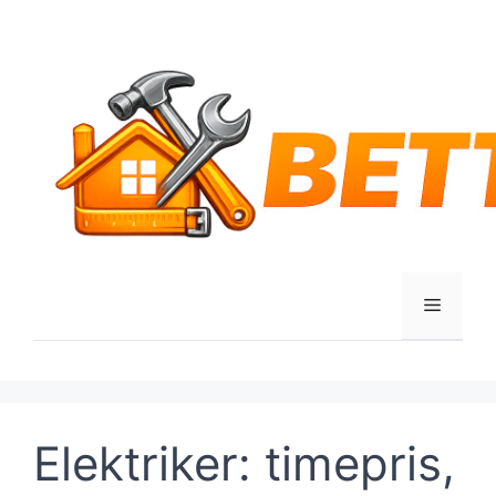
Hop
til
indhold
Menu
Elektriker: timepris,