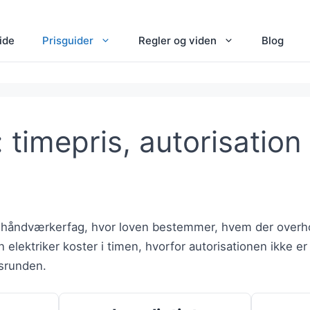
ide
Prisguider
Regler og viden
Blog
: timepris, autorisatio
 få håndværkerfag, hvor loven bestemmer, hvem der over
 elektriker koster i timen, hvorfor autorisationen ikke er 
dsrunden.