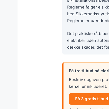
El-installationsarbej
Reglerne følger elsik
hed Sikkerhedsstyrels
Reglerne er uændrede
Det praktiske råd: be
elektriker uden autoris
dække skader, det for
Få tre tilbud på ela
Beskriv opgaven præ
kørsel er inkluderet
Få 3 gratis tilbud