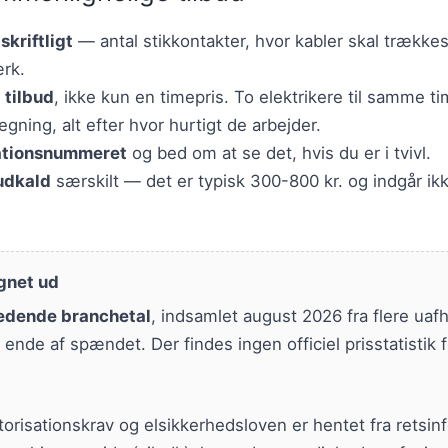
kriftligt
— antal stikkontakter, hvor kabler skal trækkes
ærk.
 tilbud
, ikke kun en timepris. To elektrikere til samme 
egning, alt efter hvor hurtigt de arbejder.
sationsnummeret
og bed om at se det, hvis du er i tvivl.
 udkald
særskilt — det er typisk 300-800 kr. og indgår ikk
gnet ud
ledende branchetal
, indsamlet august 2026 fra flere ua
ende af spændet. Der findes ingen officiel prisstatistik f
risationskrav og elsikkerhedsloven er hentet fra retsin