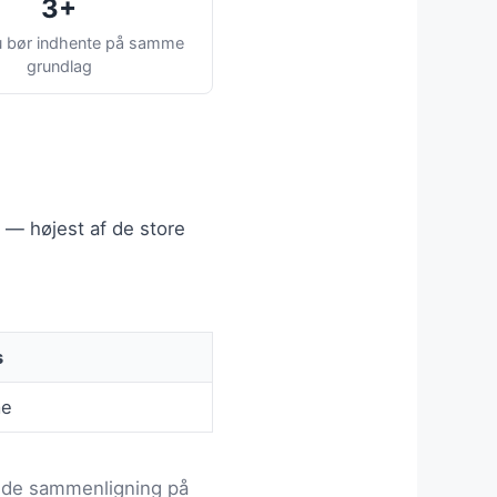
3+
du bør indhente på samme
grundlag
— højest af de store
s
me
ulde sammenligning på