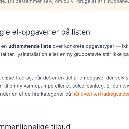
nde. Du bestemmer selv, om du vil bruge et af tilbuddene
gle el-opgaver er på listen
r en
udtømmende liste
over konkrete opgavetyper — ikke 
kter, lysinstallation eller en ny gruppetavle står ikke på 
udløse fradrag, når det er en del af en opgave, der selv s
n til en ny varmepumpe eller et solcelleanlæg. Er du i tviv
nder en af de fire kategorier på
håndværkerfradragsside
mmenlignelige tilbud