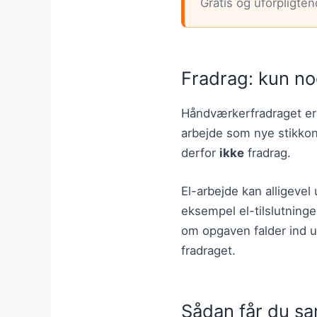
Gratis og uforpligte
Fradrag: kun no
Håndværkerfradraget e
arbejde som nye stikkonta
derfor
ikke
fradrag.
El-arbejde kan alligevel 
eksempel el-tilslutninge
om opgaven falder ind u
fradraget.
Sådan får du sa