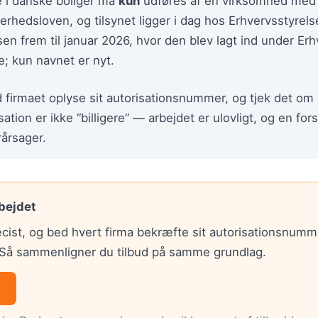
de i danske boliger må
kun
udføres af en virksomhed med a
kerhedsloven, og tilsynet ligger i dag hos Erhvervsstyr
en frem til januar 2026, hvor den blev lagt ind under Erh
; kun navnet er nyt.
d firmaet oplyse sit autorisationsnummer, og tjek det om
ation er ikke “billigere” — arbejdet er ulovligt, og en forsi
årsager.
rbejdet
cist, og bed hvert firma bekræfte sit autorisationsnumm
. Så sammenligner du tilbud på samme grundlag.