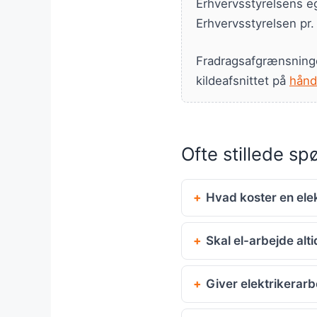
Erhvervsstyrelsens e
Erhvervsstyrelsen pr.
Fradragsafgrænsning
kildeafsnittet på
hånd
Ofte stillede s
Hvad koster en elek
Skal el-arbejde alti
Giver elektrikera