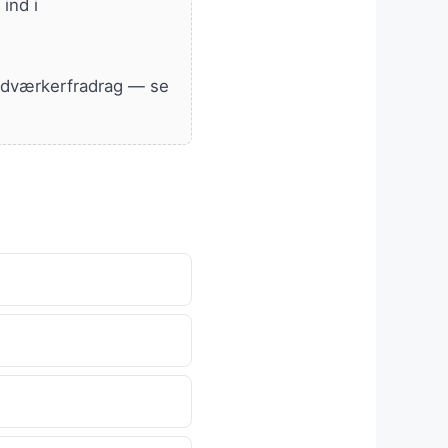
ind i
ndværkerfradrag — se