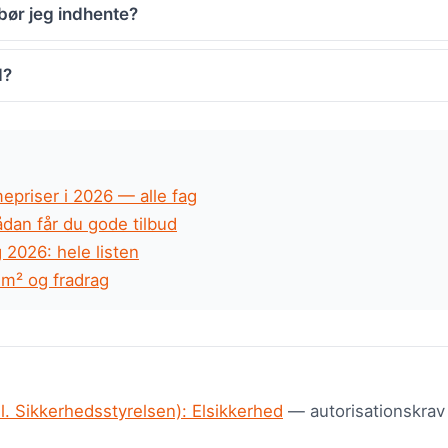
bør jeg indhente?
d?
priser i 2026 — alle fag
ådan får du gode tilbud
2026: hele listen
 m² og fradrag
dl. Sikkerhedsstyrelsen): Elsikkerhed
— autorisationskrav t