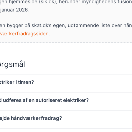
gen hjemmeside (sik.dk), herunder myndighedens fusion 
 januar 2026.
en bygger på skat.dk’s egen, udtømmende liste over hå
værkerfradragssiden
.
pørgsmål
triker i timen?
d udføres af en autoriseret elektriker?
rbejde håndværkerfradrag?