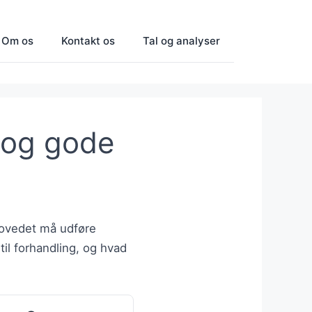
Om os
Kontakt os
Tal og analyser
n og gode
hovedet må udføre
til forhandling, og hvad