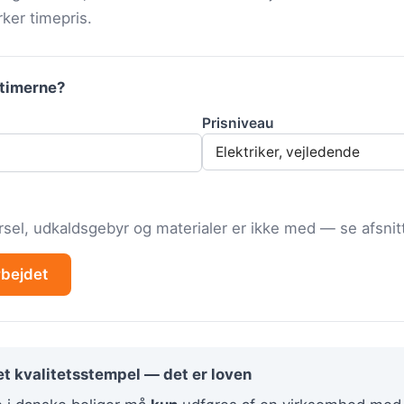
ker timepris.
stimerne?
Prisniveau
rsel, udkaldsgebyr og materialer er ikke med — se afsnitt
rbejdet
 et kvalitetsstempel — det er loven