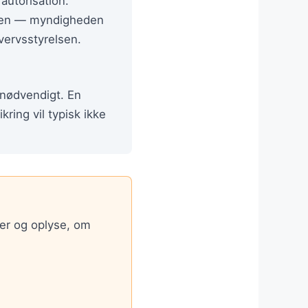
utorisation.
elsen — myndigheden
vervsstyrelsen.
 nødvendigt. En
kring vil typisk ikke
er og oplyse, om