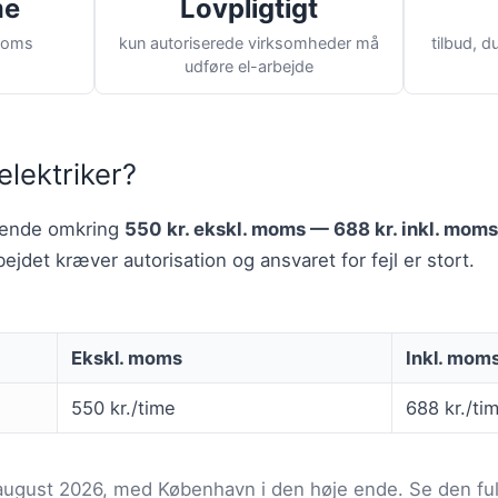
me
Lovpligtigt
 moms
kun autoriserede virksomheder må
tilbud, 
udføre el-arbejde
elektriker?
edende omkring
550 kr. ekskl. moms — 688 kr. inkl. moms
ejdet kræver autorisation og ansvaret for fejl er stort.
Ekskl. moms
Inkl. mom
550 kr./time
688 kr./ti
 august 2026, med København i den høje ende. Se den f