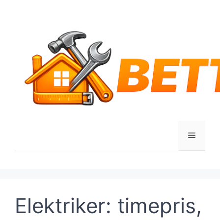
Hop
til
indhold
Menu
Elektriker: timepris,