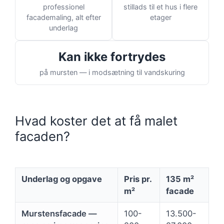
professionel
stillads til et hus i flere
facademaling, alt efter
etager
underlag
Kan ikke fortrydes
på mursten — i modsætning til vandskuring
Hvad koster det at få malet
facaden?
Underlag og opgave
Pris pr.
135 m²
m²
facade
Murstensfacade —
100-
13.500-