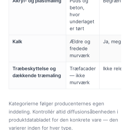
Akryl- og plastmaling
Puds og
Begrænset
beton,
hvor
underlaget
er tørt
Kalk
Ældre og
Ja, meget h
fredede
murværk
Træbeskyttelse og
Træfacader
Ikke releva
dækkende træmaling
— ikke
murværk
Kategorierne følger producenternes egen
inddeling. Kontrollér altid diffusionsåbenheden i
produktdatabladet for den konkrete vare — den
varierer inden for hver type.