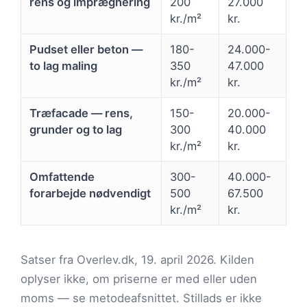
rens og imprægnering
200
27.000
kr./m²
kr.
Pudset eller beton —
180-
24.000-
to lag maling
350
47.000
kr./m²
kr.
Træfacade — rens,
150-
20.000-
grunder og to lag
300
40.000
kr./m²
kr.
Omfattende
300-
40.000-
forarbejde nødvendigt
500
67.500
kr./m²
kr.
Satser fra Overlev.dk, 19. april 2026. Kilden
oplyser ikke, om priserne er med eller uden
moms — se metodeafsnittet. Stillads er ikke