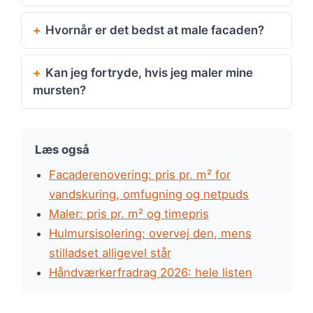
Hvornår er det bedst at male facaden?
Kan jeg fortryde, hvis jeg maler mine
mursten?
Læs også
Facaderenovering: pris pr. m² for
vandskuring, omfugning og netpuds
Maler: pris pr. m² og timepris
Hulmursisolering: overvej den, mens
stilladset alligevel står
Håndværkerfradrag 2026: hele listen