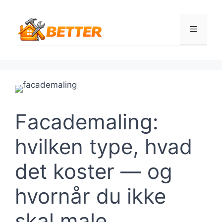
Hop
til
Menu
indhold
Facademaling:
hvilken type, hvad
det koster — og
hvornår du ikke
skal male