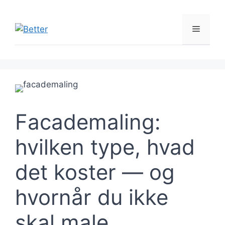
Hop
til
Menu
indhold
Facademaling:
hvilken type, hvad
det koster — og
hvornår du ikke
skal male