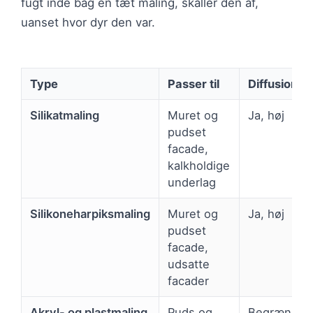
fugt inde bag en tæt maling, skaller den af,
uanset hvor dyr den var.
Type
Passer til
Diffusions
Silikatmaling
Muret og
Ja, høj
pudset
facade,
kalkholdige
underlag
Silikoneharpiksmaling
Muret og
Ja, høj
pudset
facade,
udsatte
facader
Akryl- og plastmaling
Puds og
Begrænset