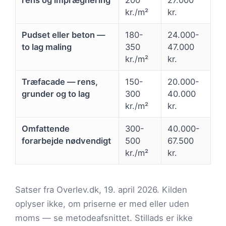
rens og imprægnering
200
27.000
kr./m²
kr.
Pudset eller beton —
180-
24.000-
to lag maling
350
47.000
kr./m²
kr.
Træfacade — rens,
150-
20.000-
grunder og to lag
300
40.000
kr./m²
kr.
Omfattende
300-
40.000-
forarbejde nødvendigt
500
67.500
kr./m²
kr.
Satser fra Overlev.dk, 19. april 2026. Kilden
oplyser ikke, om priserne er med eller uden
moms — se metodeafsnittet. Stillads er ikke