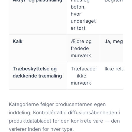
beton,
hvor
underlaget
er tørt
Kalk
Ældre og
Ja, meget h
fredede
murværk
Træbeskyttelse og
Træfacader
Ikke releva
dækkende træmaling
— ikke
murværk
Kategorierne følger producenternes egen
inddeling. Kontrollér altid diffusionsåbenheden i
produktdatabladet for den konkrete vare — den
varierer inden for hver type.