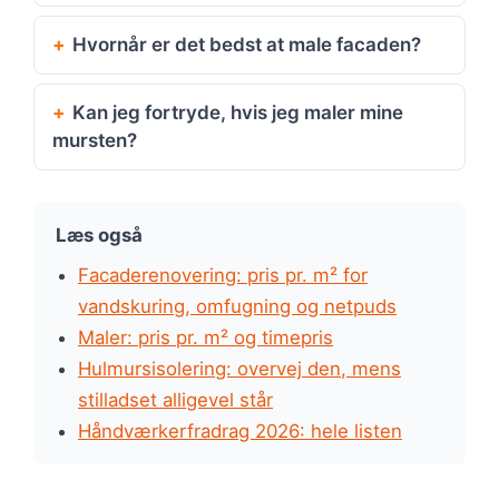
Hvornår er det bedst at male facaden?
Kan jeg fortryde, hvis jeg maler mine
mursten?
Læs også
Facaderenovering: pris pr. m² for
vandskuring, omfugning og netpuds
Maler: pris pr. m² og timepris
Hulmursisolering: overvej den, mens
stilladset alligevel står
Håndværkerfradrag 2026: hele listen