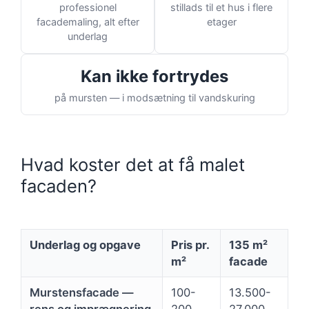
professionel
stillads til et hus i flere
facademaling, alt efter
etager
underlag
Kan ikke fortrydes
på mursten — i modsætning til vandskuring
Hvad koster det at få malet
facaden?
Underlag og opgave
Pris pr.
135 m²
m²
facade
Murstensfacade —
100-
13.500-