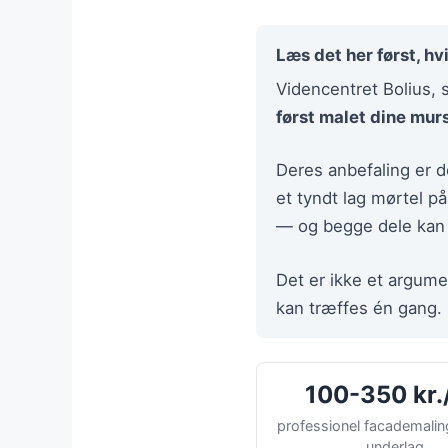
Læs det her først, hv
Videncentret Bolius, 
først malet dine murs
Deres anbefaling er 
et tyndt lag mørtel 
— og begge dele kan l
Det er ikke et argume
kan træffes én gang.
100-350 kr.
professionel facademaling,
underlag