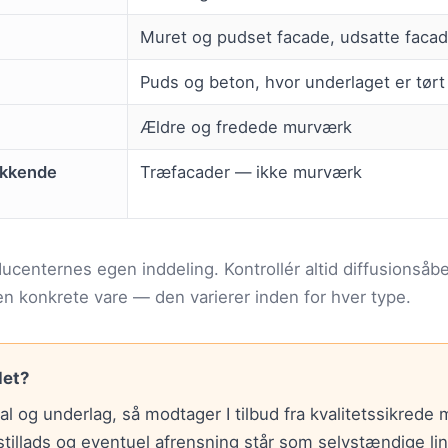
Muret og pudset facade, udsatte facad
Puds og beton, hvor underlaget er tørt
Ældre og fredede murværk
ækkende
Træfacader — ikke murværk
ucenternes egen inddeling. Kontrollér altid diffusionsåb
en konkrete vare — den varierer inden for hver type.
det?
l og underlag, så modtager I tilbud fra kvalitetssikrede m
illads og eventuel afrensning står som selvstændige linje