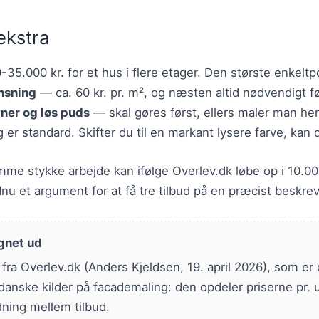
ekstra
35.000 kr. for et hus i flere etager. Den største enkeltp
nsning
— ca. 60 kr. pr. m², og næsten altid nødvendigt fø
vner og løs puds
— skal gøres først, ellers maler man he
 er standard. Skifter du til en markant lysere farve, kan d
amme stykke arbejde kan ifølge Overlev.dk løbe op i 10.0
nu et argument for at få tre tilbud på en præcist beskre
gnet ud
ra Overlev.dk (Anders Kjeldsen, 19. april 2026), som er
anske kilder på facademaling: den opdeler priserne pr. 
dning mellem tilbud.