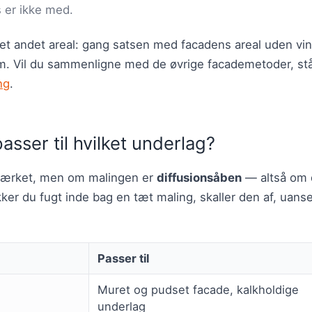
s er ikke med.
 et andet areal: gang satsen med facadens areal uden vi
kvm. Vil du sammenligne med de øvrige facademetoder, st
ng
.
asser til hvilket underlag?
mærket, men om malingen er
diffusionsåben
— altså om 
er du fugt inde bag en tæt maling, skaller den af, uanse
Passer til
Muret og pudset facade, kalkholdige
underlag