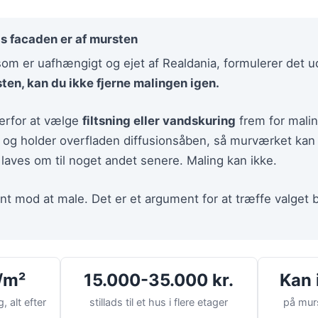
is facaden er af mursten
som er uafhængigt og ejet af Realdania, formulerer det 
ten, kan du ikke fjerne malingen igen.
derfor at vælge
filtsning eller vandskuring
frem for mali
på og holder overfladen diffusionsåben, så murværket ka
aves om til noget andet senere. Maling kan ikke.
nt mod at male. Det er et argument for at træffe valget b
/m²
15.000-35.000 kr.
Kan 
 alt efter
stillads til et hus i flere etager
på mur