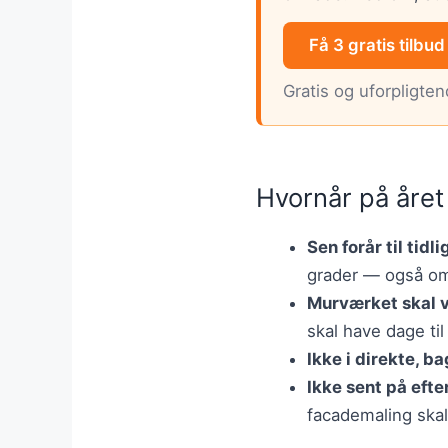
Få 3 gratis tilbud
Gratis og uforpligte
Hvornår på året
Sen forår til tidli
grader — også om
Murværket skal v
skal have dage til
Ikke i direkte, b
Ikke sent på efte
facademaling skall