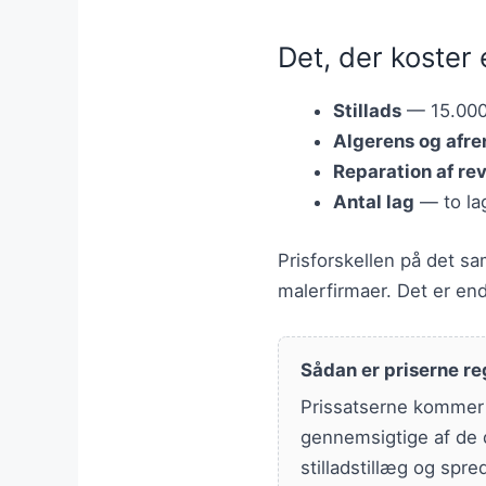
Det, der koster 
Stillads
— 15.000-
Algerens og afre
Reparation af re
Antal lag
— to lag
Prisforskellen på det s
malerfirmaer. Det er end
Sådan er priserne re
Prissatserne kommer f
gennemsigtige af de d
stilladstillæg og spre