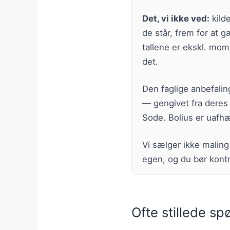
Det, vi ikke ved:
kild
de står, frem for at g
tallene er ekskl. moms
det.
Den faglige anbefalin
— gengivet fra deres 
Sode. Bolius er uafhæ
Vi sælger ikke maling
egen, og du bør kontr
Ofte stillede s