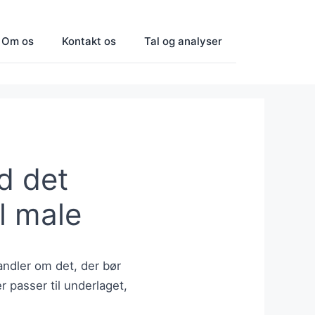
Om os
Kontakt os
Tal og analyser
d det
l male
andler om det, der bør
 passer til underlaget,