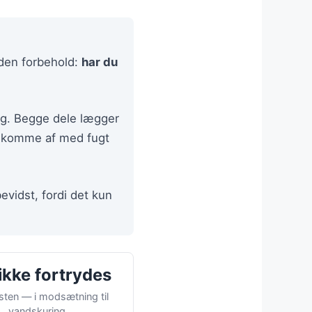
uden forbehold:
har du
ng. Begge dele lægger
n komme af med fugt
evidst, fordi det kun
ikke fortrydes
sten — i modsætning til
vandskuring