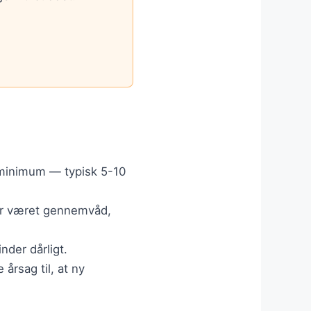
.
 minimum — typisk 5-10
har været gennemvåd,
nder dårligt.
årsag til, at ny