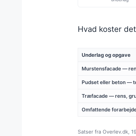
Hvad koster det
Underlag og opgave
Murstensfacade — ren
Pudset eller beton — t
Træfacade — rens, gru
Omfattende forarbejd
Satser fra Overlev.dk, 1