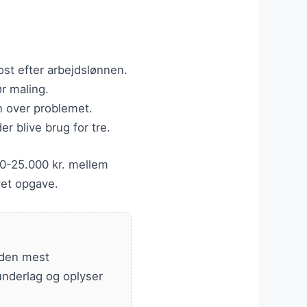
ost efter arbejdslønnen.
r maling.
n over problemet.
er blive brug for tre.
00-25.000 kr. mellem
vet opgave.
 den mest
underlag og oplyser