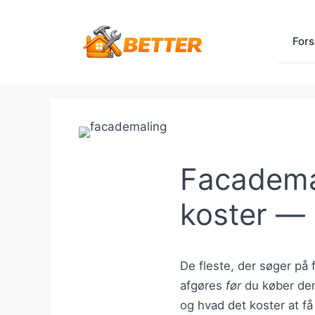
Hop
til
Fors
indhold
Facademal
koster — 
De fleste, der søger på
afgøres
før
du køber den:
og hvad det koster at få 