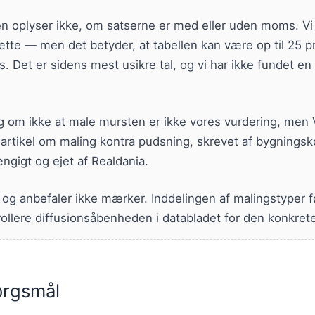
en oplyser ikke, om satserne er med eller uden moms. V
ætte — men det betyder, at tabellen kan være op til 25 pr
. Det er sidens mest usikre tal, og vi har ikke fundet en 
g om ikke at male mursten er ikke vores vurdering, men 
artikel om maling kontra pudsning, skrevet af bygningsk
ngigt og ejet af Realdania.
 og anbefaler ikke mærker. Inddelingen af malingstyper 
ollere diffusionsåbenheden i databladet for den konkrete
pørgsmål