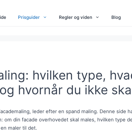
ide
Prisguider
Regler og viden
Blog
ing: hvilken type, hva
og hvornår du ikke ska
 facademaling, leder efter en spand maling. Denne side h
 om din facade overhovedet skal males, hvilken type der
en maler til det.