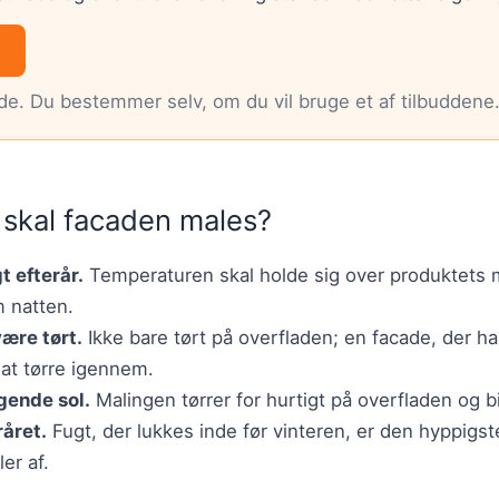
nde. Du bestemmer selv, om du vil bruge et af tilbuddene
 skal facaden males?
gt efterår.
Temperaturen skal holde sig over produktets
 natten.
ære tørt.
Ikke bare tørt på overfladen; en facade, der 
 at tørre igennem.
agende sol.
Malingen tørrer for hurtigt på overfladen og bi
råret.
Fugt, der lukkes inde før vinteren, er den hyppigste 
er af.