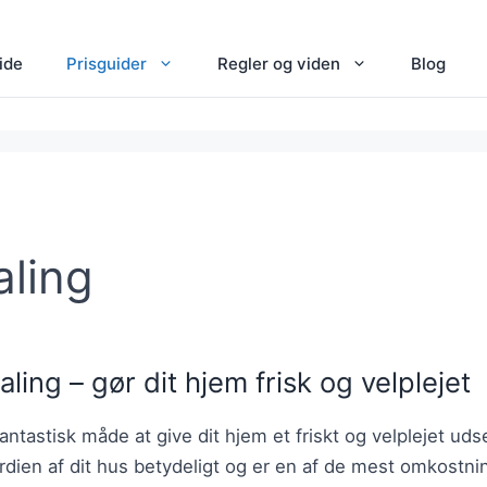
ide
Prisguider
Regler og viden
Blog
ling
ing – gør dit hjem frisk og velplejet
ntastisk måde at give dit hjem et friskt og velplejet uds
dien af dit hus betydeligt og er en af de mest omkostni