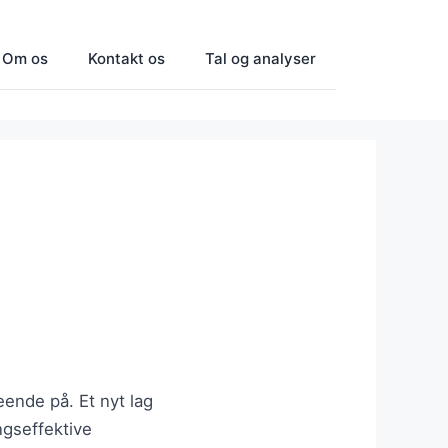
Om os
Kontakt os
Tal og analyser
eende på. Et nyt lag
ngseffektive