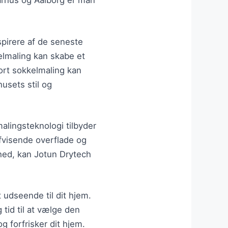
arhus og Aalborg er man
spirere af de seneste
kelmaling kan skabe et
sort sokkelmaling kan
usets stil og
lingsteknologi tilbyder
afvisende overflade og
rhed, kan Jotun Drytech
 udseende til dit hjem.
tid til at vælge den
g forfrisker dit hjem.