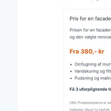
Pris for en facad
Prisen for en facadem
og den valgte renov
Fra 380,- kr
Omfugning af murv
Vandskuring og filt
Pudsning og maling
Få 3 uforpligtende t
OBS: Priseksemplerne er ude
indhenter tilbud fra fagfolk