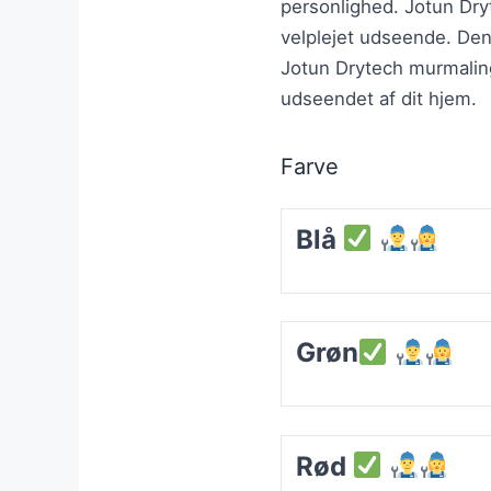
personlighed. Jotun Dry
velplejet udseende. Denn
Jotun Drytech murmaling 
udseendet af dit hjem.
Farve
Blå
Grøn
Rød