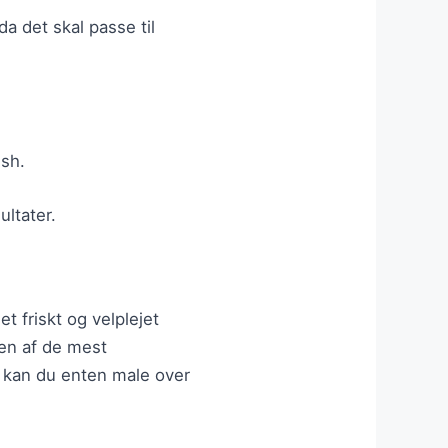
a det skal passe til
ish.
ltater.
t friskt og velplejet
 en af de mest
, kan du enten male over