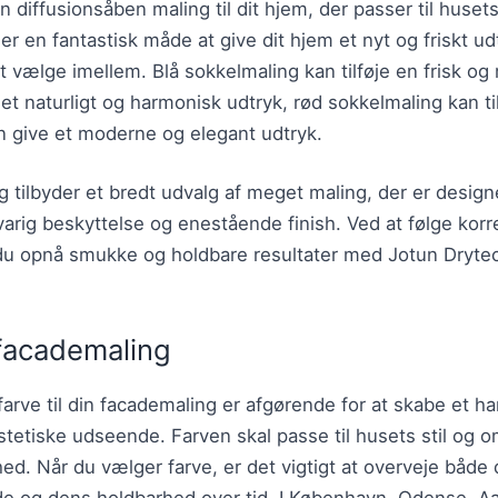
n diffusionsåben maling til dit hjem, der passer til husets 
er en fantastisk måde at give dit hjem et nyt og friskt ud
at vælge imellem. Blå sokkelmaling kan tilføje en frisk o
t naturligt og harmonisk udtryk, rød sokkelmaling kan ti
n give et moderne og elegant udtryk.
tilbyder et bredt udvalg af meget maling, der er designe
varig beskyttelse og enestående finish. Ved at følge kor
du opnå smukke og holdbare resultater med Jotun Drytec
l facademaling
farve til din facademaling er afgørende for at skabe et h
etiske udseende. Farven skal passe til husets stil og om
. Når du vælger farve, er det vigtigt at overveje både d