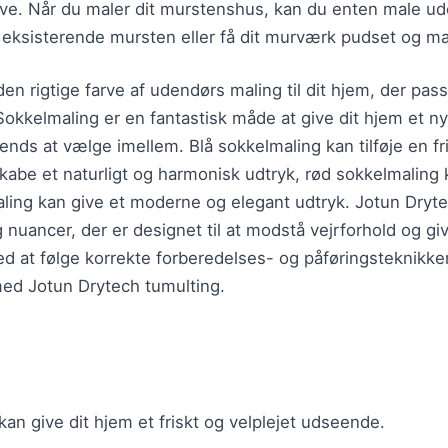
ave. Når du maler dit murstenshus, kan du enten male u
e eksisterende mursten eller få dit murværk pudset og ma
en rigtige farve af udendørs maling til dit hjem, der passe
 Sokkelmaling er en fantastisk måde at give dit hjem et ny
trends at vælge imellem. Blå sokkelmaling kan tilføje en f
abe et naturligt og harmonisk udtryk, rød sokkelmaling k
aling kan give et moderne og elegant udtryk. Jotun Dryte
g nuancer, der er designet til at modstå vejrforhold og gi
ed at følge korrekte forberedelses- og påføringsteknikk
med Jotun Drytech tumulting.
an give dit hjem et friskt og velplejet udseende.