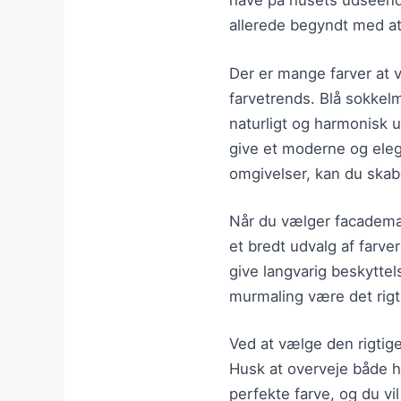
have på husets udseend
allerede begyndt med a
Der er mange farver at 
farvetrends. Blå sokkelm
naturligt og harmonisk u
give et moderne og eleg
omgivelser, kan du skab
Når du vælger facademal
et bredt udvalg af farve
give langvarig beskytte
murmaling være det rigti
Ved at vælge den rigtige
Husk at overveje både hu
perfekte farve, og du vil