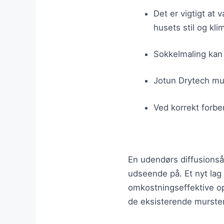
Det er vigtigt at 
husets stil og kli
Sokkelmaling kan g
Jotun Drytech mur
Ved korrekt forbe
En udendørs diffusionsåb
udseende på. Et nyt lag
omkostningseffektive op
de eksisterende mursten