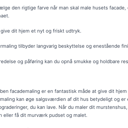
vælge den rigtige farve når man skal male husets facade, d
maet.
ive dit hjem et nyt og friskt udtryk.
maling tilbyder langvarig beskyttelse og enestående fin
redelse og påføring kan du opnå smukke og holdbare resu
en facademaling er en fantastisk måde at give dit hjem e
 maling kan øge salgsværdien af dit hus betydeligt og er
graderinger, du kan lave. Når du maler dit murstenshus
 eller få dit murværk pudset og malet.