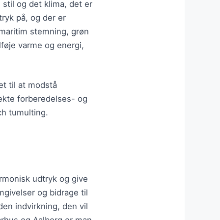
stil og det klima, det er
tryk på, og der er
g maritim stemning, grøn
lføje varme og energi,
t til at modstå
rekte forberedelses- og
h tumulting.
armonisk udtryk og give
givelser og bidrage til
en indvirkning, den vil