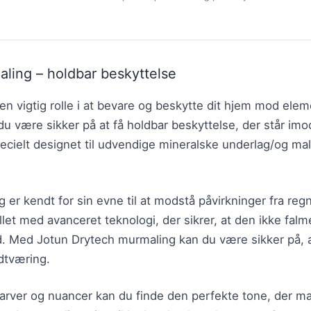
ling – holdbar beskyttelse
 en vigtig rolle i at bevare og beskytte dit hjem mod el
u være sikker på at få holdbar beskyttelse, der står imo
pecielt designet til udvendige mineralske underlag/og ma
.
er kendt for sin evne til at modstå påvirkninger fra regn
et med avanceret teknologi, der sikrer, at den ikke falmer
d. Med Jotun Drytech murmaling kan du være sikker på, a
dtværing.
arver og nuancer kan du finde den perfekte tone, der mat