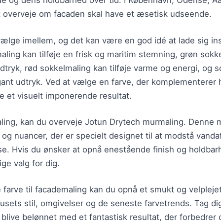
e og dens holdbarhed over tid. I København, Odense, A
t overveje om facaden skal have et æsetisk udseende.
vælge imellem, og det kan være en god idé at lade sig in
aling kan tilføje en frisk og maritim stemning, grøn sok
dtryk, rød sokkelmaling kan tilføje varme og energi, og 
ant udtryk. Ved at vælge en farve, der komplementerer h
e et visuelt imponerende resultat.
ing, kan du overveje Jotun Drytech murmaling. Denne ma
r og nuancer, der er specielt designet til at modstå vand
lse. Hvis du ønsker at opnå enestående finish og holdba
ge valg for dig.
 farve til facademaling kan du opnå et smukt og velplejet
sets stil, omgivelser og de seneste farvetrends. Tag dig 
 blive belønnet med et fantastisk resultat, der forbedrer o