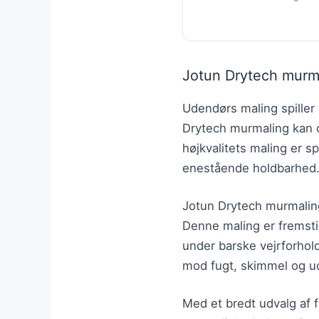
Jotun Drytech murma
Udendørs maling spiller
Drytech murmaling kan d
højkvalitets maling er s
enestående holdbarhed
Jotun Drytech murmaling 
Denne maling er fremstill
under barske vejrforhol
mod fugt, skimmel og u
Med et bredt udvalg af f