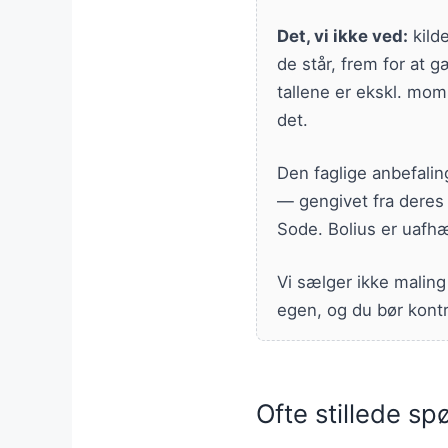
Det, vi ikke ved:
kild
de står, frem for at g
tallene er ekskl. moms
det.
Den faglige anbefalin
— gengivet fra deres 
Sode. Bolius er uafhæ
Vi sælger ikke maling
egen, og du bør kontr
Ofte stillede s