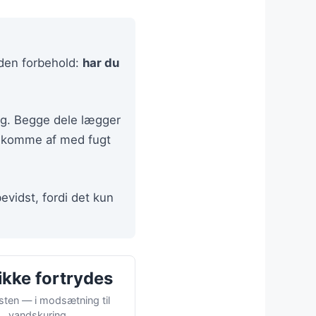
uden forbehold:
har du
ng. Begge dele lægger
n komme af med fugt
evidst, fordi det kun
ikke fortrydes
sten — i modsætning til
vandskuring