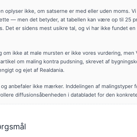
en oplyser ikke, om satserne er med eller uden moms. V
ætte — men det betyder, at tabellen kan være op til 25 pr
. Det er sidens mest usikre tal, og vi har ikke fundet en 
g om ikke at male mursten er ikke vores vurdering, men 
artikel om maling kontra pudsning, skrevet af bygningsk
ngigt og ejet af Realdania.
 og anbefaler ikke mærker. Inddelingen af malingstyper 
ollere diffusionsåbenheden i databladet for den konkrete
pørgsmål