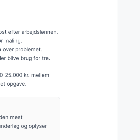
ost efter arbejdslønnen.
r maling.
n over problemet.
er blive brug for tre.
00-25.000 kr. mellem
vet opgave.
 den mest
underlag og oplyser