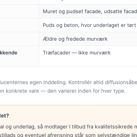
Muret og pudset facade, udsatte facad
Puds og beton, hvor underlaget er tørt
Ældre og fredede murværk
ækkende
Træfacader — ikke murværk
ucenternes egen inddeling. Kontrollér altid diffusionsåb
en konkrete vare — den varierer inden for hver type.
det?
l og underlag, så modtager I tilbud fra kvalitetssikrede m
illads og eventuel afrensning står som selvstændige linje