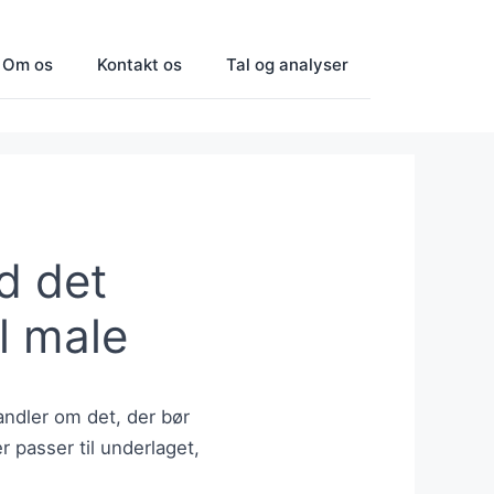
Om os
Kontakt os
Tal og analyser
d det
l male
andler om det, der bør
 passer til underlaget,