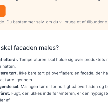
nde. Du bestemmer selv, om du vil bruge et af tilbuddene
 skal facaden males?
gt efterår.
Temperaturen skal holde sig over produktets
 natten.
ære tørt.
Ikke bare tørt på overfladen; en facade, der 
 at tørre igennem.
agende sol.
Malingen tørrer for hurtigt på overfladen og bi
råret.
Fugt, der lukkes inde før vinteren, er den hyppigste 
er af.