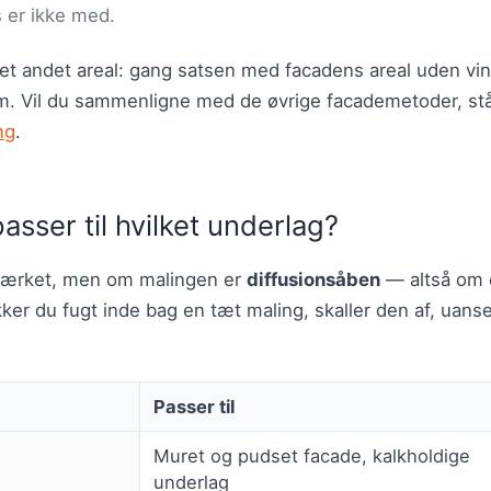
s er ikke med.
 et andet areal: gang satsen med facadens areal uden vi
kvm. Vil du sammenligne med de øvrige facademetoder, st
ng
.
asser til hvilket underlag?
mærket, men om malingen er
diffusionsåben
— altså om 
er du fugt inde bag en tæt maling, skaller den af, uanse
Passer til
Muret og pudset facade, kalkholdige
underlag