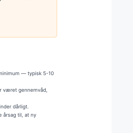
.
 minimum — typisk 5-10
har været gennemvåd,
nder dårligt.
årsag til, at ny