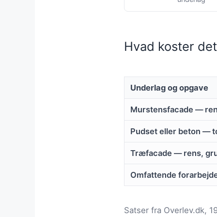
Hvad koster det
Underlag og opgave
Murstensfacade — ren
Pudset eller beton — t
Træfacade — rens, gru
Omfattende forarbejd
Satser fra Overlev.dk, 1