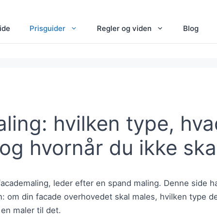
ide
Prisguider
Regler og viden
Blog
ing: hvilken type, hva
og hvornår du ikke ska
 facademaling, leder efter en spand maling. Denne side h
 om din facade overhovedet skal males, hvilken type der
en maler til det.