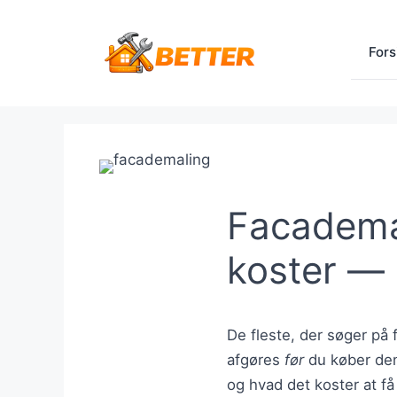
Hop
til
Fors
indhold
Facademal
koster — 
De fleste, der søger på
afgøres
før
du køber den:
og hvad det koster at få 