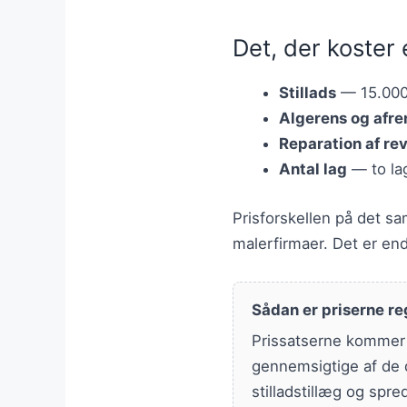
Det, der koster 
Stillads
— 15.000-
Algerens og afre
Reparation af re
Antal lag
— to lag
Prisforskellen på det s
malerfirmaer. Det er end
Sådan er priserne re
Prissatserne kommer f
gennemsigtige af de d
stilladstillæg og spre