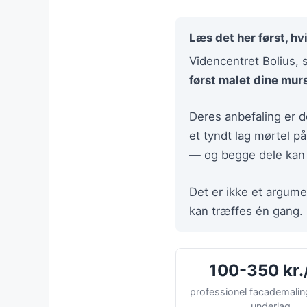
Læs det her først, hv
Videncentret Bolius, 
først malet dine murs
Deres anbefaling er 
et tyndt lag mørtel 
— og begge dele kan l
Det er ikke et argume
kan træffes én gang.
100-350 kr.
professionel facademaling,
underlag