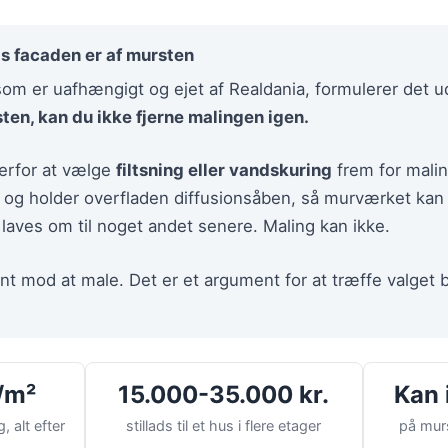
is facaden er af mursten
som er uafhængigt og ejet af Realdania, formulerer det 
ten, kan du ikke fjerne malingen igen.
derfor at vælge
filtsning eller vandskuring
frem for mali
på og holder overfladen diffusionsåben, så murværket ka
aves om til noget andet senere. Maling kan ikke.
nt mod at male. Det er et argument for at træffe valget b
/m²
15.000-35.000 kr.
Kan 
 alt efter
stillads til et hus i flere etager
på mur