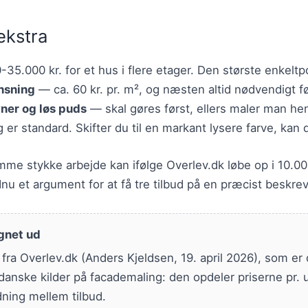
ekstra
35.000 kr. for et hus i flere etager. Den største enkeltp
nsning
— ca. 60 kr. pr. m², og næsten altid nødvendigt fø
vner og løs puds
— skal gøres først, ellers maler man he
 er standard. Skifter du til en markant lysere farve, kan d
amme stykke arbejde kan ifølge Overlev.dk løbe op i 10.0
nu et argument for at få tre tilbud på en præcist beskre
gnet ud
ra Overlev.dk (Anders Kjeldsen, 19. april 2026), som er
anske kilder på facademaling: den opdeler priserne pr. 
dning mellem tilbud.