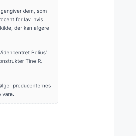
i gengiver dem, som
ocent for lav, hvis
kilde, der kan afgøre
Videncentret Bolius’
onstruktør Tine R.
følger producenternes
 vare.