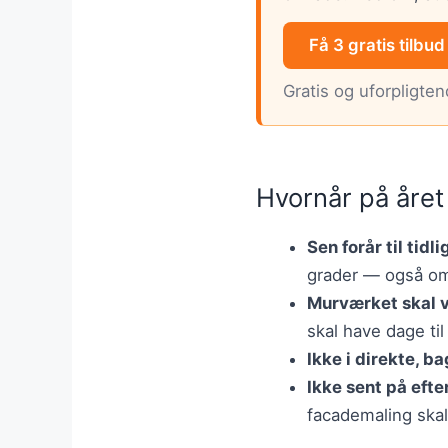
Få 3 gratis tilbud
Gratis og uforpligte
Hvornår på året
Sen forår til tidli
grader — også om
Murværket skal v
skal have dage til
Ikke i direkte, b
Ikke sent på efte
facademaling skall