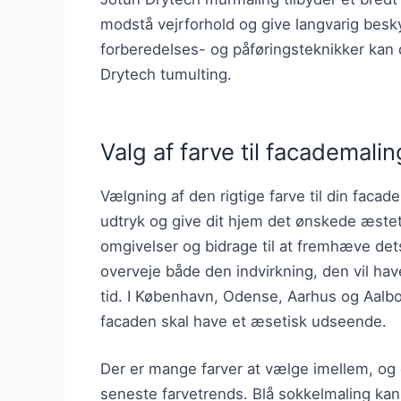
modstå vejrforhold og give langvarig besky
forberedelses- og påføringsteknikker kan
Drytech tumulting.
Valg af farve til facademalin
Vælgning af den rigtige farve til din faca
udtryk og give dit hjem det ønskede æstet
omgivelser og bidrage til at fremhæve dets
overveje både den indvirkning, den vil h
tid. I København, Odense, Aarhus og Aalb
facaden skal have et æsetisk udseende.
Der er mange farver at vælge imellem, og d
seneste farvetrends. Blå sokkelmaling kan 