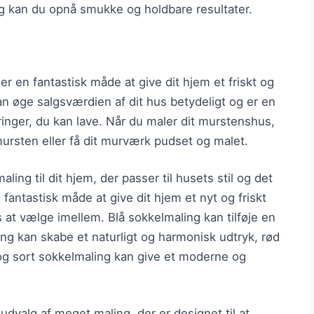
ng kan du opnå smukke og holdbare resultater.
 en fantastisk måde at give dit hjem et friskt og
an øge salgsværdien af dit hus betydeligt og er en
nger, du kan lave. Når du maler dit murstenshus,
ursten eller få dit murværk pudset og malet.
ling til dit hjem, der passer til husets stil og det
 fantastisk måde at give dit hjem et nyt og friskt
s at vælge imellem. Blå sokkelmaling kan tilføje en
ng kan skabe et naturligt og harmonisk udtryk, rød
 og sort sokkelmaling kan give et moderne og
udvalg af meget maling, der er designet til at