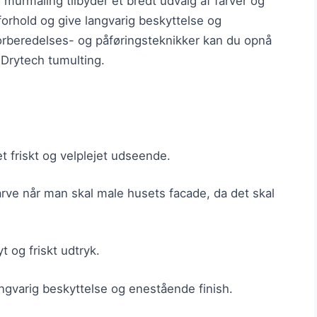
murmaling tilbyder et bredt udvalg af farver og
rforhold og give langvarig beskyttelse og
forberedelses- og påføringsteknikker kan du opnå
Drytech tumulting.
t friskt og velplejet udseende.
farve når man skal male husets facade, da det skal
t og friskt udtryk.
ngvarig beskyttelse og enestående finish.