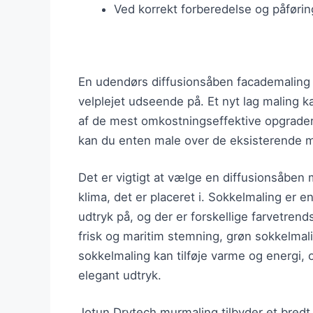
Ved korrekt forberedelse og påføri
En udendørs diffusionsåben facademaling er
velplejet udseende på. Et nyt lag maling k
af de mest omkostningseffektive opgraderi
kan du enten male over de eksisterende m
Det er vigtigt at vælge en diffusionsåben ma
klima, det er placeret i. Sokkelmaling er en
udtryk på, og der er forskellige farvetrend
frisk og maritim stemning, grøn sokkelmali
sokkelmaling kan tilføje varme og energi,
elegant udtryk.
Jotun Drytech murmaling tilbyder et bredt 