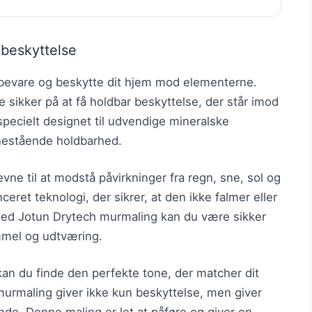
 beskyttelse
at bevare og beskytte dit hjem mod elementerne.
ikker på at få holdbar beskyttelse, der står imod
 specielt designet til udvendige mineralske
nestående holdbarhed.
vne til at modstå påvirkninger fra regn, sne, sol og
eret teknologi, der sikrer, at den ikke falmer eller
. Med Jotun Drytech murmaling kan du være sikker
immel og udtværing.
kan du finde den perfekte tone, der matcher dit
murmaling giver ikke kun beskyttelse, men giver