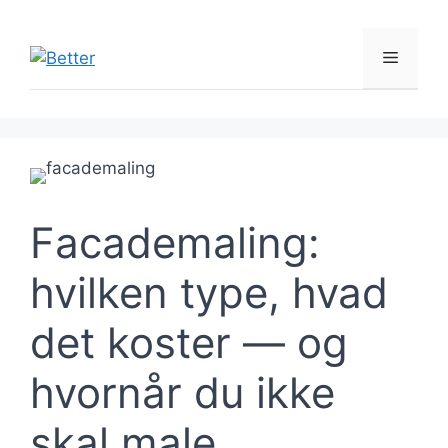
Hop
til
Menu
indhold
Facademaling:
hvilken type, hvad
det koster — og
hvornår du ikke
skal male