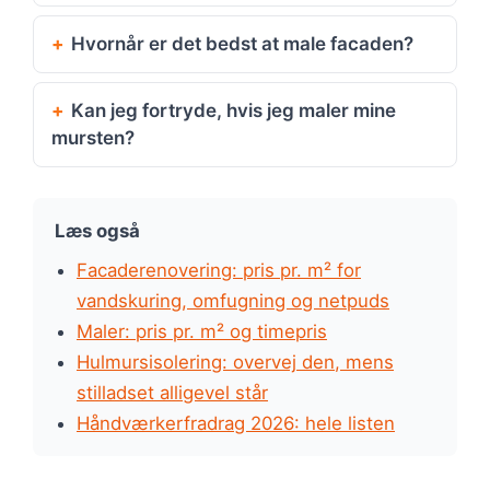
Hvornår er det bedst at male facaden?
Kan jeg fortryde, hvis jeg maler mine
mursten?
Læs også
Facaderenovering: pris pr. m² for
vandskuring, omfugning og netpuds
Maler: pris pr. m² og timepris
Hulmursisolering: overvej den, mens
stilladset alligevel står
Håndværkerfradrag 2026: hele listen