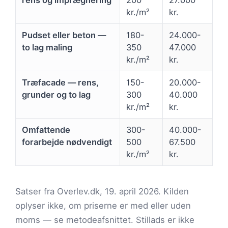
rens og imprægnering
200
27.000
kr./m²
kr.
Pudset eller beton —
180-
24.000-
to lag maling
350
47.000
kr./m²
kr.
Træfacade — rens,
150-
20.000-
grunder og to lag
300
40.000
kr./m²
kr.
Omfattende
300-
40.000-
forarbejde nødvendigt
500
67.500
kr./m²
kr.
Satser fra Overlev.dk, 19. april 2026. Kilden
oplyser ikke, om priserne er med eller uden
moms — se metodeafsnittet. Stillads er ikke