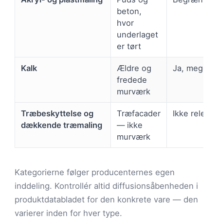
beton,
hvor
underlaget
er tørt
Kalk
Ældre og
Ja, meget h
fredede
murværk
Træbeskyttelse og
Træfacader
Ikke releva
dækkende træmaling
— ikke
murværk
Kategorierne følger producenternes egen
inddeling. Kontrollér altid diffusionsåbenheden i
produktdatabladet for den konkrete vare — den
varierer inden for hver type.