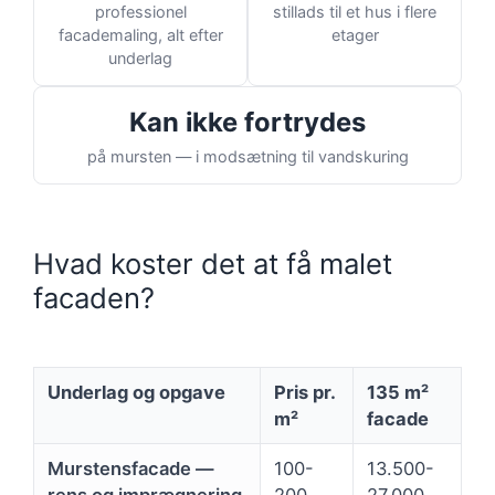
professionel
stillads til et hus i flere
facademaling, alt efter
etager
underlag
Kan ikke fortrydes
på mursten — i modsætning til vandskuring
Hvad koster det at få malet
facaden?
Underlag og opgave
Pris pr.
135 m²
m²
facade
Murstensfacade —
100-
13.500-