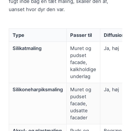
fugt inde bag en tæt maling, skaller den af,
uanset hvor dyr den var.
Type
Passer til
Diffusions
Silikatmaling
Muret og
Ja, høj
pudset
facade,
kalkholdige
underlag
Silikoneharpiksmaling
Muret og
Ja, høj
pudset
facade,
udsatte
facader
Akryl- og plastmaling
Puds og
Begrænset