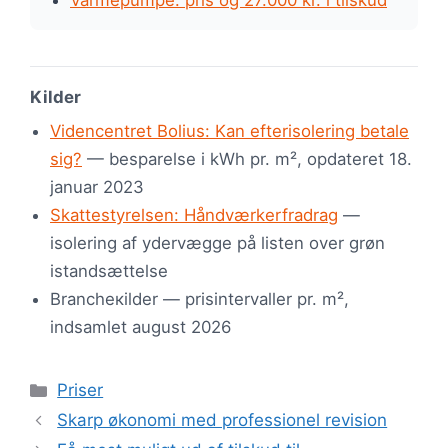
Varmepumpe: pris og 27.000 kr. i tilskud
Kilder
Videncentret Bolius: Kan efterisolering betale
sig?
— besparelse i kWh pr. m², opdateret 18.
januar 2023
Skattestyrelsen: Håndværkerfradrag
—
isolering af ydervægge på listen over grøn
istandsættelse
Brancheкilder — prisintervaller pr. m²,
indsamlet august 2026
Kategorier
Priser
Skarp økonomi med professionel revision