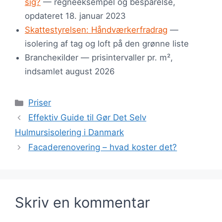
sig?
— regneeksempel og besparelse,
opdateret 18. januar 2023
Skattestyrelsen: Håndværkerfradrag
—
isolering af tag og loft på den grønne liste
Brancheкilder — prisintervaller pr. m²,
indsamlet august 2026
Kategorier
Priser
Effektiv Guide til Gør Det Selv
Hulmursisolering i Danmark
Facaderenovering – hvad koster det?
Skriv en kommentar