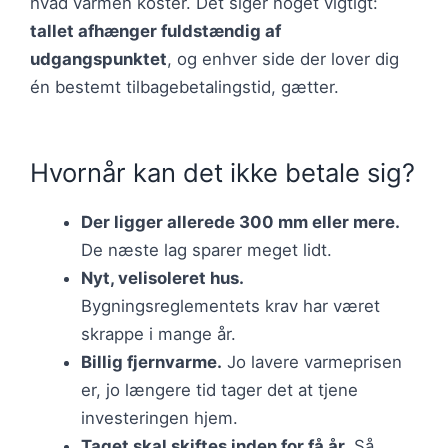
hvad varmen koster. Det siger noget vigtigt:
tallet afhænger fuldstændig af
udgangspunktet
, og enhver side der lover dig
én bestemt tilbagebetalingstid, gætter.
Hvornår kan det ikke betale sig?
Der ligger allerede 300 mm eller mere.
De næste lag sparer meget lidt.
Nyt, velisoleret hus.
Bygningsreglementets krav har været
skrappe i mange år.
Billig fjernvarme.
Jo lavere varmeprisen
er, jo længere tid tager det at tjene
investeringen hjem.
Taget skal skiftes inden for få år.
Så