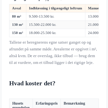
Areal
Indblæsning i tilgængeligt loftrum
Manuel udlæ
80 m²
9.500-13.500 kr.
13.000-18.50
130 m²
15.500-22.000 kr.
21.000-30.00
150 m²
18.000-25.500 kr.
24.000-34.50
Tallene er beregnerens egne satser ganget op og
afrundet på samme måde. Arealerne er opgivet i m²,
altså kvm. De er overslag, ikke tilbud — brug dem
til at vurdere, om et tilbud ligger i det rigtige leje.
Hvad koster det?
Husets
Erfaringspris
Bemærkning
grundplan