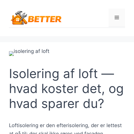
Hop
til
Menu
indhold
Isolering af loft —
hvad koster det, og
hvad sparer du?
Loftisolering er den efterisolering, der er lettest
at gå til: der skal ikke røres ved facaden,