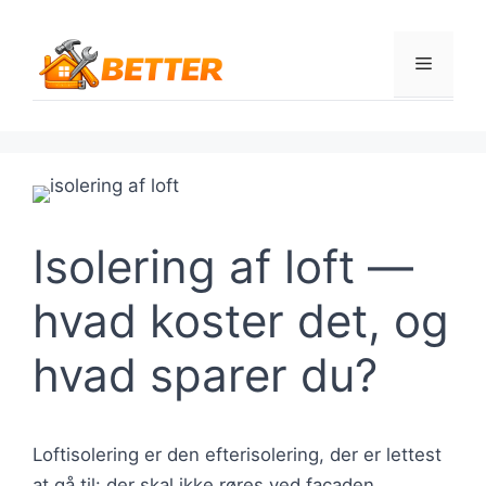
Hop
til
Menu
indhold
Isolering af loft —
hvad koster det, og
hvad sparer du?
Loftisolering er den efterisolering, der er lettest
at gå til: der skal ikke røres ved facaden,