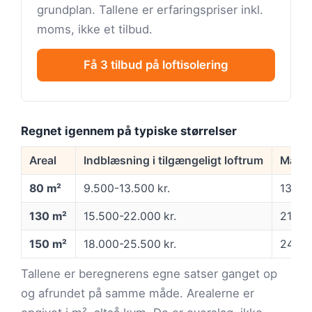
grundplan. Tallene er erfaringspriser inkl.
moms, ikke et tilbud.
Få 3 tilbud på loftisolering
Regnet igennem på typiske størrelser
Areal
Indblæsning i tilgængeligt loftrum
Manue
80 m²
9.500-13.500 kr.
13.00
130 m²
15.500-22.000 kr.
21.00
150 m²
18.000-25.500 kr.
24.00
Tallene er beregnerens egne satser ganget op
og afrundet på samme måde. Arealerne er