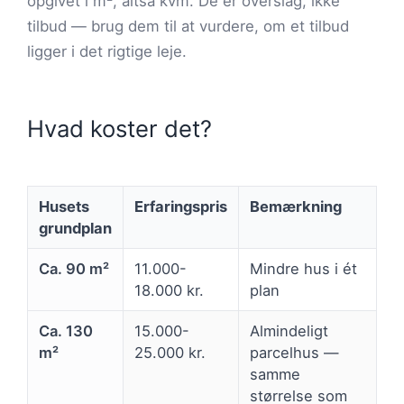
opgivet i m², altså kvm. De er overslag, ikke
tilbud — brug dem til at vurdere, om et tilbud
ligger i det rigtige leje.
Hvad koster det?
Husets
Erfaringspris
Bemærkning
grundplan
Ca. 90 m²
11.000-
Mindre hus i ét
18.000 kr.
plan
Ca. 130
15.000-
Almindeligt
m²
25.000 kr.
parcelhus —
samme
størrelse som