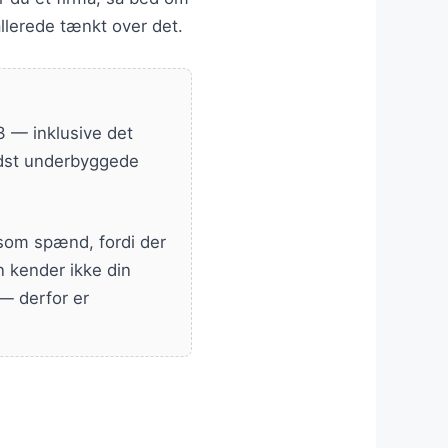
 allerede tænkt over det.
3 — inklusive det
edst underbyggede
 som spænd, fordi der
en kender ikke din
 — derfor er