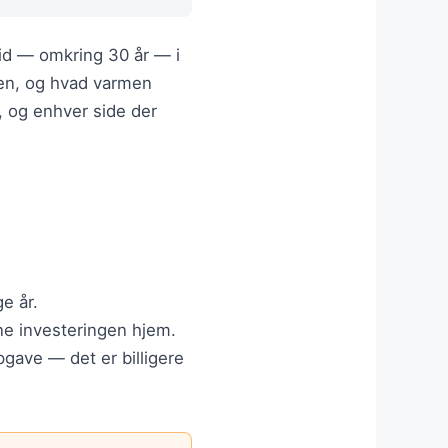
id — omkring 30 år — i
ejen, og hvad varmen
, og enhver side der
e år.
ene investeringen hjem.
gave — det er billigere