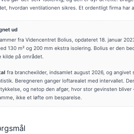
ddet, hvordan ventilationen sikres. Et ordentligt firma har
gnet ud
ammer fra Videncentret Bolius, opdateret 18. januar 202
d 130 m² og 200 mm ekstra isolering. Bolius er den b
e kilde på området.
tal
fra brancheкilder, indsamlet august 2026, og angivet
tatistik. Beregneren ganger loftarealet med intervallet. D
ykkelse, og netop den afgør, hvor stor gevinsten bliver
amme, ikke et løfte om besparelse.
pørgsmål