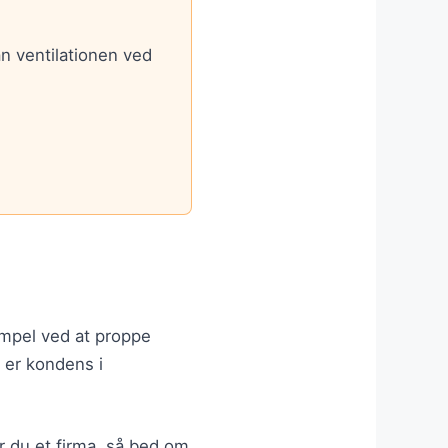
n ventilationen ved
.
sempel ved at proppe
 er kondens i
er du et firma, så bed om