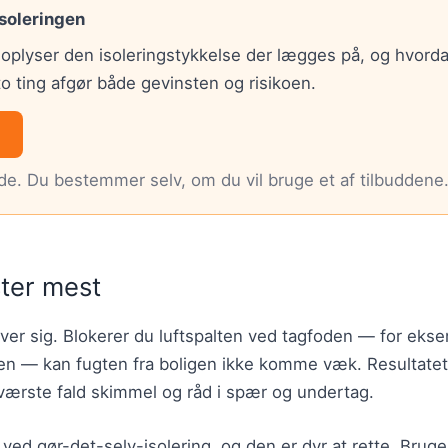
isoleringen
 oplyser den isoleringstykkelse der lægges på, og hvorda
to ting afgør både gevinsten og risikoen.
nde. Du bestemmer selv, om du vil bruge et af tilbuddene
ster mest
 over sig. Blokerer du luftspalten ved tagfoden — for ek
nken — kan fugten fra boligen ikke komme væk. Resultatet
 værste fald skimmel og råd i spær og undertag.
l ved gør-det-selv-isolering, og den er dyr at rette. Brug