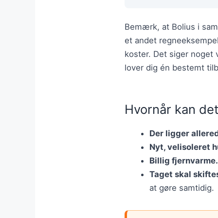
Bemærk, at Bolius i samm
et andet regneeksempel. 
koster. Det siger noget 
lover dig én bestemt til
Hvornår kan det
Der ligger aller
Nyt, velisoleret h
Billig fjernvarme.
Taget skal skiftes
at gøre samtidig.