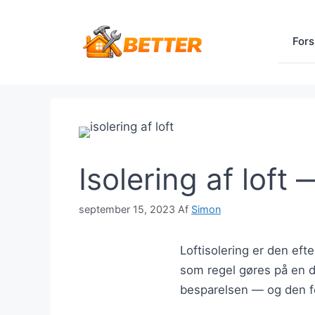
Hop
til
Fors
indhold
Isolering af loft
september 15, 2023
Af
Simon
Loftisolering er den efte
som regel gøres på en d
besparelsen — og den fe