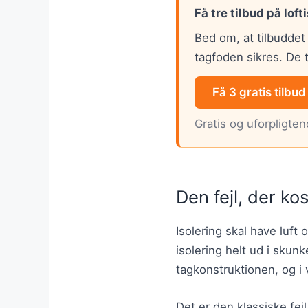
Få tre tilbud på loft
Bed om, at tilbuddet
tagfoden sikres. De 
Få 3 gratis tilbud
Gratis og uforpligte
Den fejl, der ko
Isolering skal have luft
isolering helt ud i sku
tagkonstruktionen, og i
Det er den klassiske fej