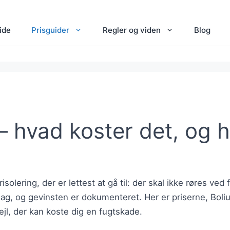
ide
Prisguider
Regler og viden
Blog
 — hvad koster det, og 
risolering, der er lettest at gå til: der skal ikke røres ve
ag, og gevinsten er dokumenteret. Her er priserne, Boli
jl, der kan koste dig en fugtskade.