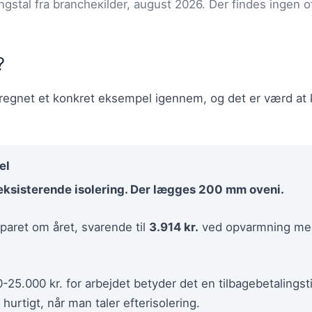
ngstal fra brancheкilder, august 2026. Der findes ingen offi
?
regnet et konkret eksempel igennem, og det er værd at ki
el
eksisterende isolering. Der lægges 200 mm oveni.
paret om året, svarende til
3.914 kr.
ved opvarmning me
-25.000 kr. for arbejdet betyder det en tilbagebetalingst
hurtigt, når man taler efterisolering.