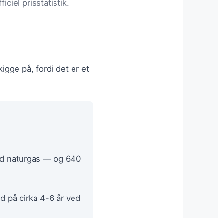
ciel prisstatistik.
gge på, fordi det er et
d naturgas — og 640
id på cirka 4-6 år ved