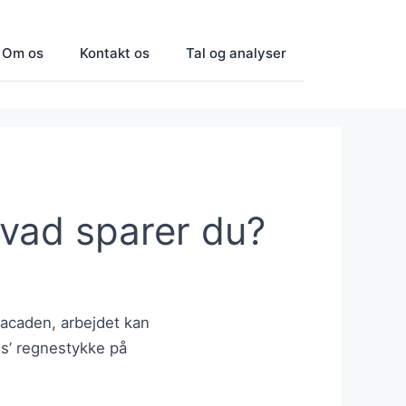
Om os
Kontakt os
Tal og analyser
hvad sparer du?
d facaden, arbejdet kan
us’ regnestykke på