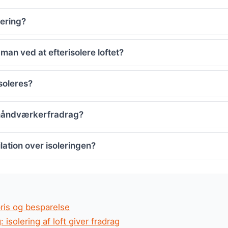
lering?
an ved at efterisolere loftet?
isoleres?
g håndværkerfradrag?
lation over isoleringen?
pris og besparelse
isolering af loft giver fradrag