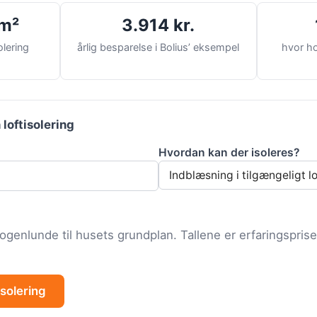
/m²
3.914 kr.
olering
årlig besparelse i Bolius’ eksempel
hvor ho
 loftisolering
Hvordan kan der isoleres?
nogenlunde til husets grundplan. Tallene er erfaringsprise
isolering