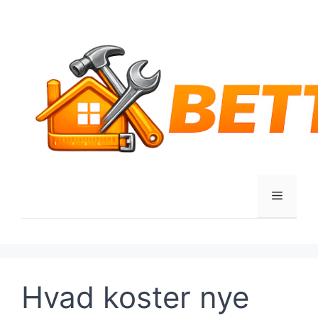
Hop
til
indhold
Menu
Hvad koster nye