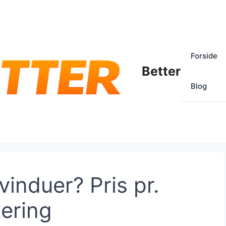
Forside
Better
Blog
induer? Pris pr.
tering