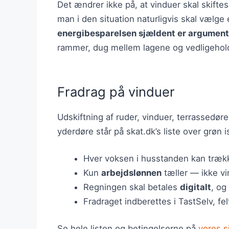
Det ændrer ikke på, at vinduer skal skifte
man i den situation naturligvis skal vælge 
energibesparelsen sjældent er argumente
rammer, dug mellem lagene og vedligeholde
Fradrag på vinduer
Udskiftning af ruder, vinduer, terrassedør
yderdøre står på skat.dk’s liste over grøn 
Hver voksen i husstanden kan trækk
Kun
arbejdslønnen
tæller — ikke v
Regningen skal betales
digitalt
, og
Fradraget indberettes i TastSelv, fel
Se hele listen og betingelserne på
vores 