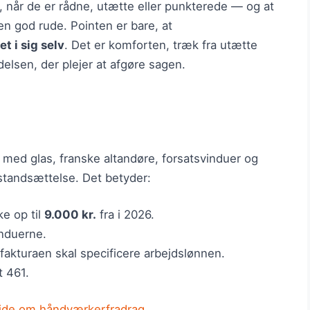
s, når de er rådne, utætte eller punkterede — og at
en god rude. Pointen er bare, at
t i sig selv
. Det er komforten, træk fra utætte
lsen, der plejer at afgøre sagen.
e med glas, franske altandøre, forsatsvinduer og
istandsættelse. Det betyder:
e op til
9.000 kr.
fra i 2026.
induerne.
 fakturaen skal specificere arbejdslønnen.
t 461.
side om håndværkerfradrag
.