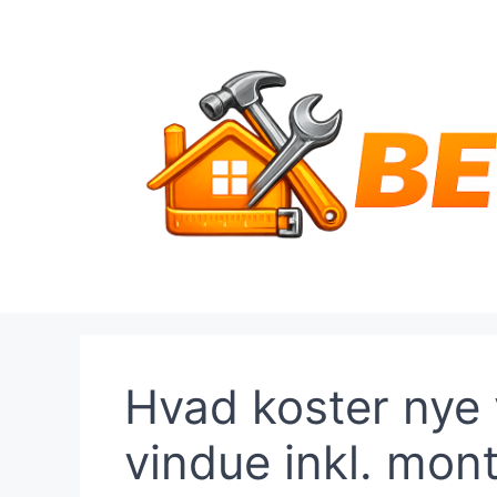
Hop
til
indhold
Hvad koster nye v
vindue inkl. mon