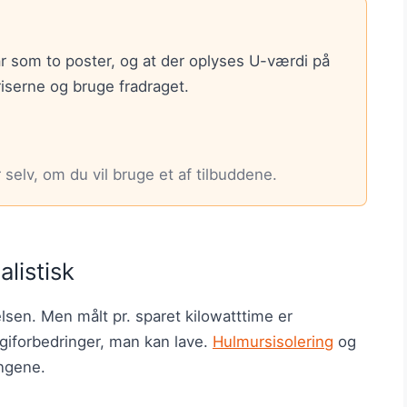
r som to poster, og at der oplyses U-værdi på
serne og bruge fradraget.
selv, om du vil bruge et af tilbuddene.
listisk
sen. Men målt pr. sparet kilowatttime er
giforbedringer, man kan lave.
Hulmursisolering
og
engene.