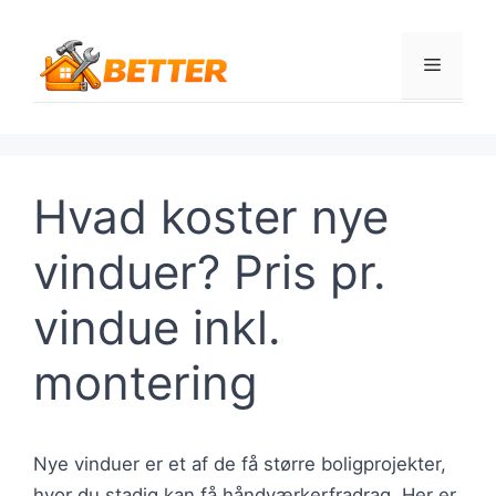
Hop
til
Menu
indhold
Hvad koster nye
vinduer? Pris pr.
vindue inkl.
montering
Nye vinduer er et af de få større boligprojekter,
hvor du stadig kan få håndværkerfradrag. Her er