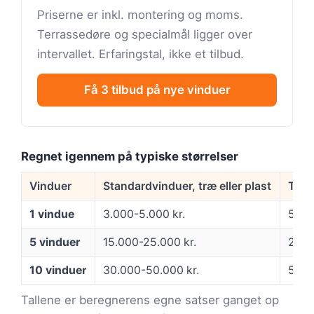
Priserne er inkl. montering og moms.
Terrassedøre og specialmål ligger over
intervallet. Erfaringstal, ikke et tilbud.
Få 3 tilbud på nye vinduer
Regnet igennem på typiske størrelser
Vinduer
Standardvinduer, træ eller plast
Træ/
1 vindue
3.000-5.000 kr.
5.00
5 vinduer
15.000-25.000 kr.
25.0
10 vinduer
30.000-50.000 kr.
50.0
Tallene er beregnerens egne satser ganget op