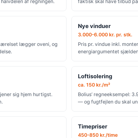
r halvdelen af regningen.
faktisk skal have tilbud på
Nye vinduer
3.000-6.000 kr. pr. stk.
værelset lægger oveni, og
Pris pr. vindue inkl. mont
delse.
energiargumentet sjældent
Loftisolering
ca. 150 kr./m²
jener sig hjem hurtigst.
Bolius’ regneeksempel: 3.9
m.
— og fugtfejlen du skal u
Timepriser
450-850 kr./time