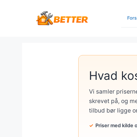
Hop
til
Fors
indhold
Hvad ko
Vi samler prisern
skrevet på, og me
tilbud bør ligge 
Priser med kilde 