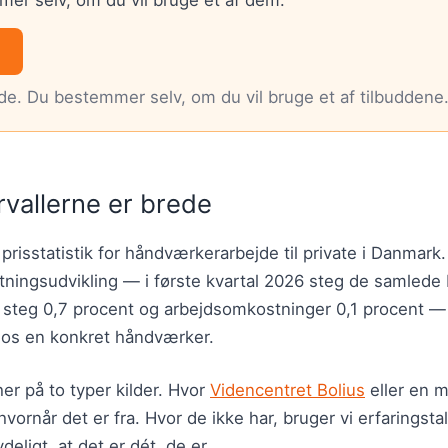
nde. Du bestemmer selv, om du vil bruge et af tilbuddene
rvallerne er brede
 prisstatistik for håndværkerarbejde til private i Danmark
ningsudvikling — i første kvartal 2026 steg de samled
r steg 0,7 procent og arbejdsomkostninger 0,1 procent 
hos en konkret håndværker.
er på to typer kilder. Hvor
Videncentret Bolius
eller en m
hvornår det er fra. Hvor de ikke har, bruger vi erfaringsta
deligt, at det er dét, de er.