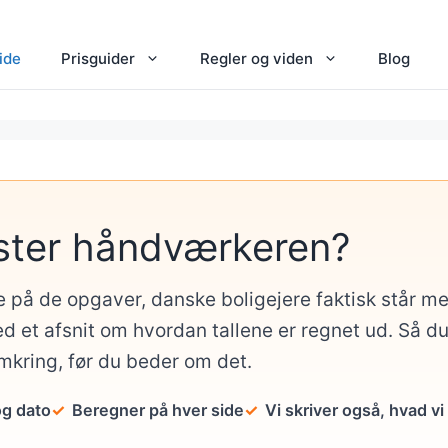
ide
Prisguider
Regler og viden
Blog
ster håndværkeren?
e på de opgaver, danske boligejere faktisk står 
d et afsnit om hvordan tallene er regnet ud. Så d
omkring, før du beder om det.
og dato
Beregner på hver side
Vi skriver også, hvad vi