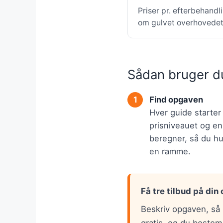
Priser pr. efterbehandl
om gulvet overhovedet 
Sådan bruger d
Find opgaven
Hver guide starte
prisniveauet og en
beregner, så du hur
en ramme.
Få tre tilbud på din
Beskriv opgaven, så 
gratis, og du bestem