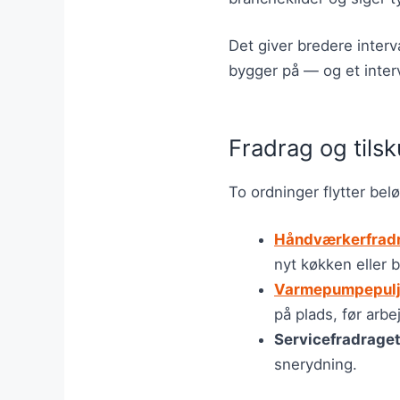
Det giver bredere interv
bygger på — og et interv
Fradrag og tils
To ordninger flytter bel
Håndværkerfrad
nyt køkken eller 
Varmepumpepul
på plads, før arbe
Servicefradrage
snerydning.