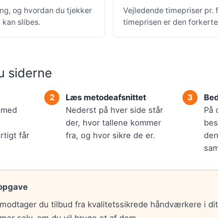
ing, og hvordan du tjekker
Vejledende timepriser pr.
kan slibes.
timeprisen er den forkert
u siderne
Læs metodeafsnittet
Bed
r med
Nederst på hver side står
På 
der, hvor tallene kommer
bes
tigt får
fra, og hvor sikre de er.
den
sam
 opgave
modtager du tilbud fra kvalitetssikrede håndværkere i di
mer selv, om du vil bruge et af dem.