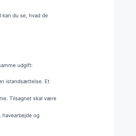
ld kan du se, hvad de
 samme udgift:
øn istandsættelse. Et
varme. Tilsagnet skal være
g, havearbejde og