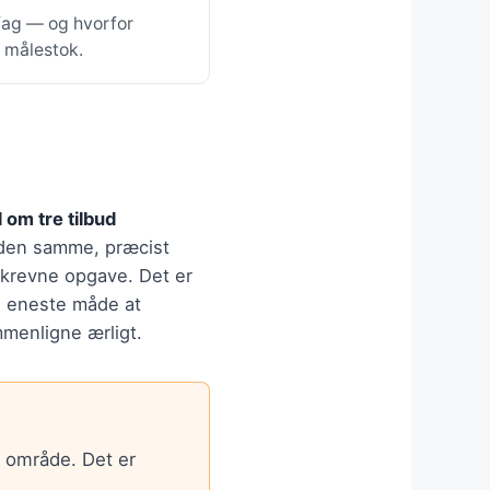
 fag — og hvorfor
e målestok.
 om tre tilbud
den samme, præcist
krevne opgave. Det er
 eneste måde at
menligne ærligt.
t område. Det er