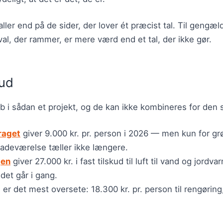
aller end på de sider, der lover ét præcist tal. Til gengæ
al, der rammer, er mere værd end et tal, der ikke gør.
kud
øb i sådan et projekt, og de kan ikke kombineres for den
raget
giver 9.000 kr. pr. person i 2026 — men kun for gr
badeværelse tæller ikke længere.
jen
giver 27.000 kr. i fast tilskud til luft til vand og jord
jdet går i gang.
t
er det mest oversete: 18.300 kr. pr. person til rengørin