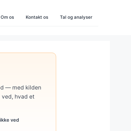
Om os
Kontakt os
Tal og analyser
med — med kilden
u ved, hvad et
 ikke ved