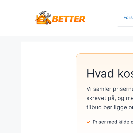
Hop
til
Fors
indhold
Hvad ko
Vi samler prisern
skrevet på, og me
tilbud bør ligge 
Priser med kilde 