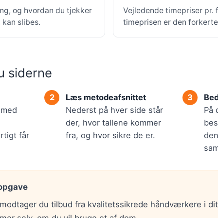
ing, og hvordan du tjekker
Vejledende timepriser pr.
kan slibes.
timeprisen er den forkert
u siderne
Læs metodeafsnittet
Bed
r med
Nederst på hver side står
På 
der, hvor tallene kommer
bes
tigt får
fra, og hvor sikre de er.
den
sam
 opgave
modtager du tilbud fra kvalitetssikrede håndværkere i di
mer selv, om du vil bruge et af dem.