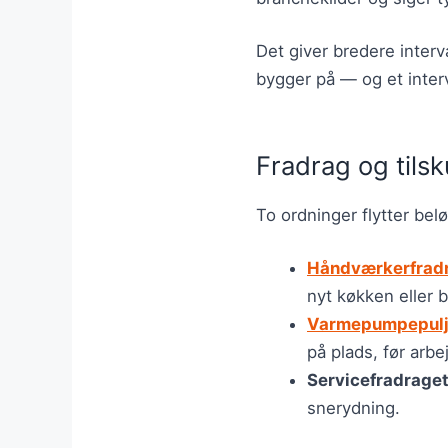
Det giver bredere interv
bygger på — og et interv
Fradrag og tils
To ordninger flytter bel
Håndværkerfrad
nyt køkken eller 
Varmepumpepul
på plads, før arbe
Servicefradrage
snerydning.