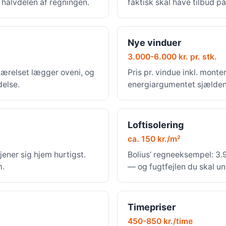
r halvdelen af regningen.
faktisk skal have tilbud på
Nye vinduer
3.000-6.000 kr. pr. stk.
værelset lægger oveni, og
Pris pr. vindue inkl. mont
delse.
energiargumentet sjældent
Loftisolering
ca. 150 kr./m²
jener sig hjem hurtigst.
Bolius’ regneeksempel: 3.9
m.
— og fugtfejlen du skal u
Timepriser
450-850 kr./time