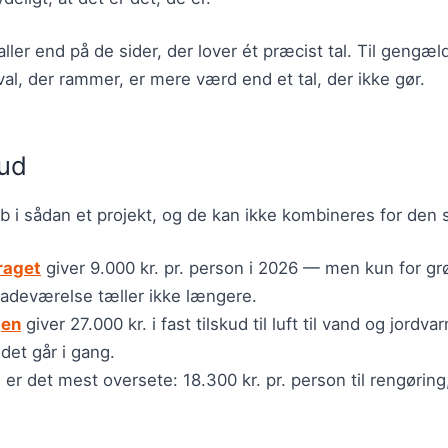
aller end på de sider, der lover ét præcist tal. Til gengæ
al, der rammer, er mere værd end et tal, der ikke gør.
kud
øb i sådan et projekt, og de kan ikke kombineres for den
raget
giver 9.000 kr. pr. person i 2026 — men kun for gr
badeværelse tæller ikke længere.
jen
giver 27.000 kr. i fast tilskud til luft til vand og jord
jdet går i gang.
t
er det mest oversete: 18.300 kr. pr. person til rengørin