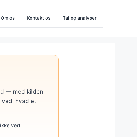
Om os
Kontakt os
Tal og analyser
med — med kilden
u ved, hvad et
 ikke ved