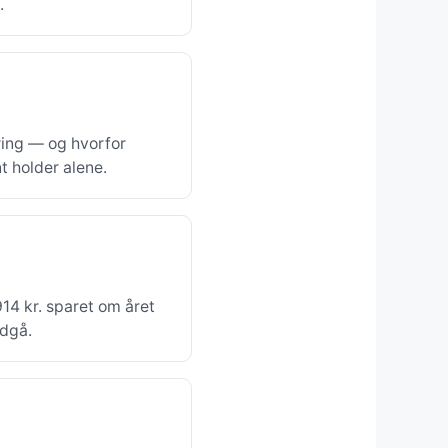
.
ering — og hvorfor
 holder alene.
14 kr. sparet om året
ndgå.