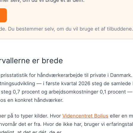
nde. Du bestemmer selv, om du vil bruge et af tilbuddene
rvallerne er brede
 prisstatistik for håndværkerarbejde til private i Danmark
ningsudvikling — i første kvartal 2026 steg de samled
r steg 0,7 procent og arbejdsomkostninger 0,1 procent 
hos en konkret håndværker.
er på to typer kilder. Hvor
Videncentret Bolius
eller en m
hvornår det er fra. Hvor de ikke har, bruger vi erfaringsta
deligt, at det er dét, de er.