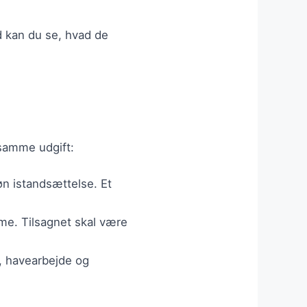
ld kan du se, hvad de
 samme udgift:
øn istandsættelse. Et
varme. Tilsagnet skal være
g, havearbejde og