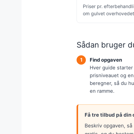
Priser pr. efterbehandl
om gulvet overhovedet 
Sådan bruger d
Find opgaven
Hver guide starte
prisniveauet og en
beregner, så du hur
en ramme.
Få tre tilbud på din
Beskriv opgaven, så 
gratis, og du bestem