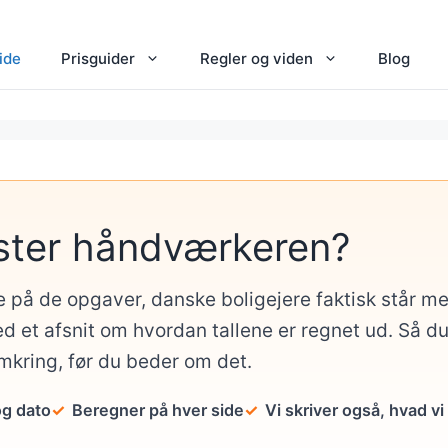
ide
Prisguider
Regler og viden
Blog
ster håndværkeren?
e på de opgaver, danske boligejere faktisk står 
d et afsnit om hvordan tallene er regnet ud. Så d
omkring, før du beder om det.
og dato
Beregner på hver side
Vi skriver også, hvad vi