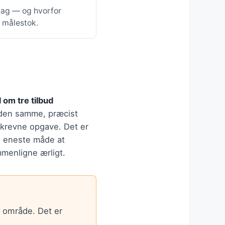
 fag — og hvorfor
e målestok.
 om tre tilbud
den samme, præcist
krevne opgave. Det er
 eneste måde at
menligne ærligt.
t område. Det er