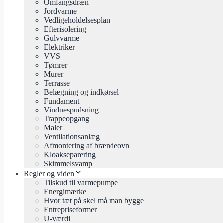
Omfangsdræn
Jordvarme
Vedligeholdelsesplan
Efterisolering
Gulvvarme
Elektriker
VVS
Tømrer
Murer
Terrasse
Belægning og indkørsel
Fundament
Vinduespudsning
Trappeopgang
Maler
Ventilationsanlæg
Afmontering af brændeovn
Kloakseparering
Skimmelsvamp
Regler og viden
Tilskud til varmepumpe
Energimærke
Hvor tæt på skel må man bygge
Entrepriseformer
U-værdi