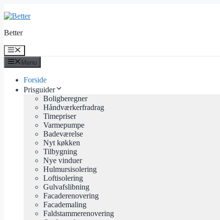
Hop
til
indhold
Better
Menu
Menu
Forside
Prisguider
Boligberegner
Håndværkerfradrag
Timepriser
Varmepumpe
Badeværelse
Nyt køkken
Tilbygning
Nye vinduer
Hulmursisolering
Loftisolering
Gulvafslibning
Facaderenovering
Facademaling
Faldstammerenovering