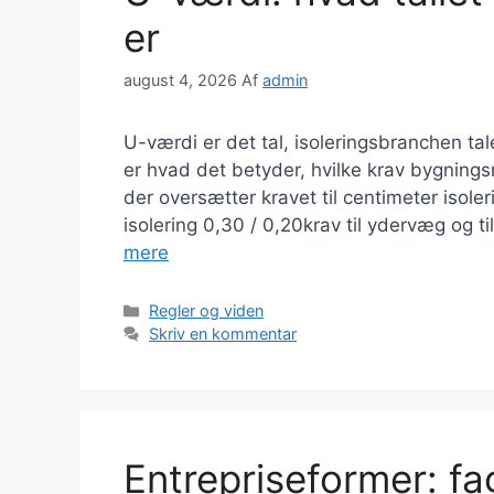
er
august 4, 2026
Af
admin
U-værdi er det tal, isoleringsbranchen tale
er hvad det betyder, hvilke krav bygnings
der oversætter kravet til centimeter isol
isolering 0,30 / 0,20krav til ydervæg og t
mere
Kategorier
Regler og viden
Skriv en kommentar
Entrepriseformer: fag