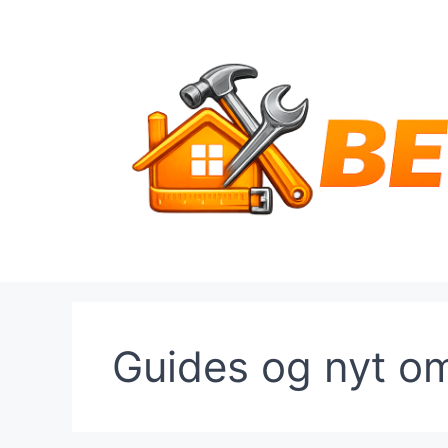
Hop
til
indhold
Guides og nyt o