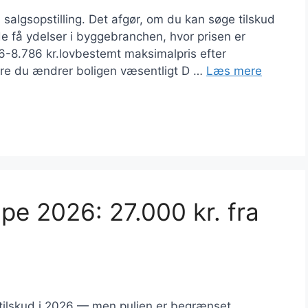
salgsopstilling. Det afgør, om du kan søge tilskud
 de få ydelser i byggebranchen, hvor prisen er
26-8.786 kr.lovbestemt maksimalpris efter
re du ændrer boligen væsentligt D …
Læs mere
pe 2026: 27.000 kr. fra
 tilskud i 2026 — men puljen er begrænset,