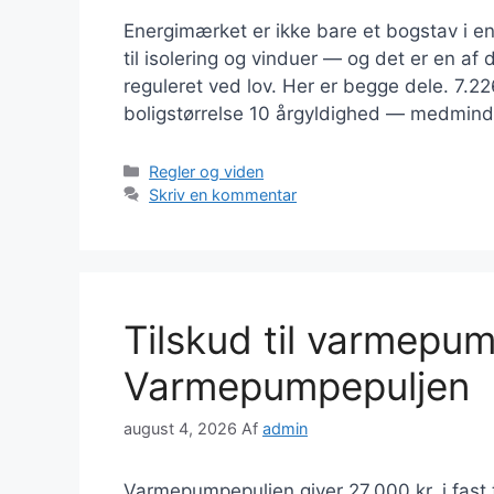
Energimærket er ikke bare et bogstav i en 
til isolering og vinduer — og det er en af
reguleret ved lov. Her er begge dele. 7.2
boligstørrelse 10 årgyldighed — medmind
Kategorier
Regler og viden
Skriv en kommentar
Tilskud til varmepum
Varmepumpepuljen
august 4, 2026
Af
admin
Varmepumpepuljen giver 27.000 kr. i fast