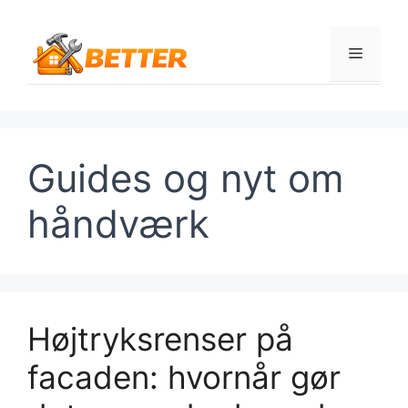
Hop
til
Menu
indhold
Guides og nyt om
håndværk
Højtryksrenser på
facaden: hvornår gør