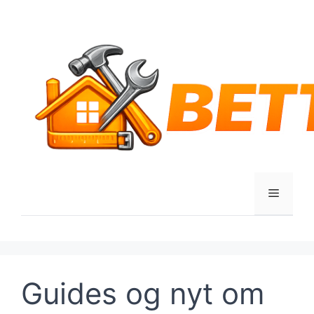
Hop
til
indhold
Menu
Guides og nyt om