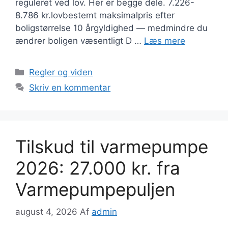
reguleret ved lov. Her er begge dele. 7.226-
8.786 kr.lovbestemt maksimalpris efter
boligstørrelse 10 årgyldighed — medmindre du
ændrer boligen væsentligt D …
Læs mere
Kategorier
Regler og viden
Skriv en kommentar
Tilskud til varmepumpe
2026: 27.000 kr. fra
Varmepumpepuljen
august 4, 2026
Af
admin