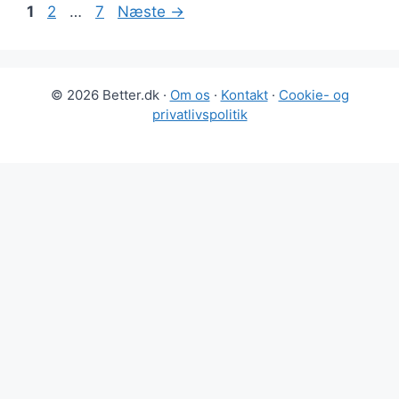
Side
Side
Side
1
2
…
7
Næste
→
© 2026 Better.dk ·
Om os
·
Kontakt
·
Cookie- og
privatlivspolitik