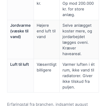
kr.
Op mod 200.000
kr. for store
anlæg.
Jordvarme
Højere
Selve anlægget
(væske til
end luft til
koster mere, og
vand)
vand
jordarbejdet
lægges oveni.
Kræver
haveareal.
Luft til luft
Væsentligt
Varmer luften i ét
billigere
rum, ikke vand til
radiatorer. Giver
ikke tilskud fra
puljen.
Erfaringstal fra branchen, indsamlet august