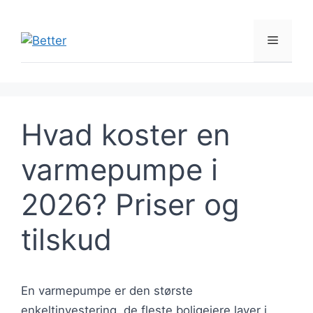
Hop
til
Menu
indhold
Hvad koster en
varmepumpe i
2026? Priser og
tilskud
En varmepumpe er den største
enkeltinvestering, de fleste boligejere laver i