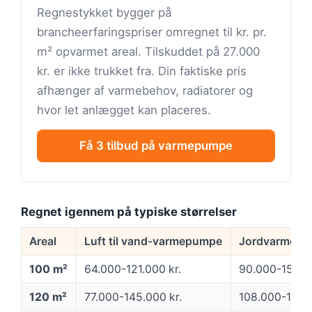
Regnestykket bygger på
brancheerfaringspriser omregnet til kr. pr.
m² opvarmet areal. Tilskuddet på 27.000
kr. er ikke trukket fra. Din faktiske pris
afhænger af varmebehov, radiatorer og
hvor let anlægget kan placeres.
Få 3 tilbud på varmepumpe
Regnet igennem på typiske størrelser
Areal
Luft til vand-varmepumpe
Jordvarme (væ
100 m²
64.000-121.000 kr.
90.000-157.00
120 m²
77.000-145.000 kr.
108.000-188.0