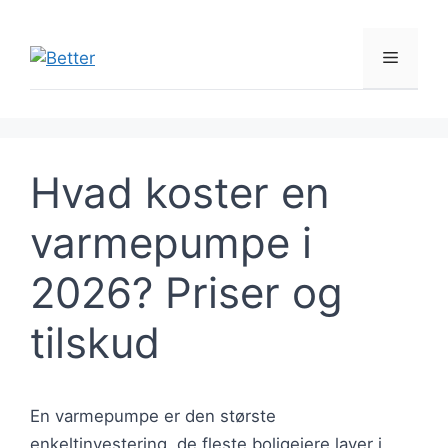
Hop
til
Menu
indhold
Hvad koster en
varmepumpe i
2026? Priser og
tilskud
En varmepumpe er den største
enkeltinvestering, de fleste boligejere laver i