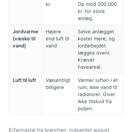
kr.
Op mod 200.000
kr. for store
anlæg.
Jordvarme
Højere
Selve anlægget
(væske til
end luft til
koster mere, og
vand)
vand
jordarbejdet
lægges oveni.
Kræver
haveareal.
Luft til luft
Væsentligt
Varmer luften i ét
billigere
rum, ikke vand til
radiatorer. Giver
ikke tilskud fra
puljen.
Erfaringstal fra branchen, indsamlet august