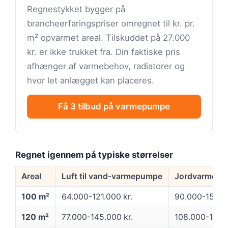
Regnestykket bygger på
brancheerfaringspriser omregnet til kr. pr.
m² opvarmet areal. Tilskuddet på 27.000
kr. er ikke trukket fra. Din faktiske pris
afhænger af varmebehov, radiatorer og
hvor let anlægget kan placeres.
Få 3 tilbud på varmepumpe
Regnet igennem på typiske størrelser
Areal
Luft til vand-varmepumpe
Jordvarme (væ
100 m²
64.000-121.000 kr.
90.000-157.00
120 m²
77.000-145.000 kr.
108.000-188.0