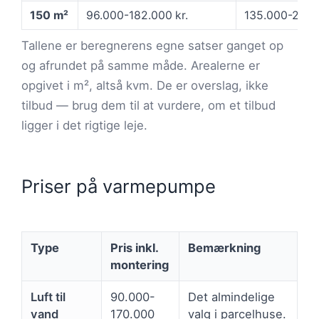
150 m²
96.000-182.000 kr.
135.000-236.0
Tallene er beregnerens egne satser ganget op
og afrundet på samme måde. Arealerne er
opgivet i m², altså kvm. De er overslag, ikke
tilbud — brug dem til at vurdere, om et tilbud
ligger i det rigtige leje.
Priser på varmepumpe
Type
Pris inkl.
Bemærkning
montering
Luft til
90.000-
Det almindelige
vand
170.000
valg i parcelhuse.