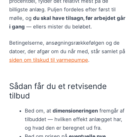
procentdel, fylder det relativt mest på de
billigste anlæg. Puljen fordeles efter først til
mølle, og
du skal have tilsagn, før arbejdet går
i gang
— ellers mister du beløbet.
Betingelserne, ansøgningsrækkefølgen og de
datoer, der afgør om du når med, står samlet på
siden om tilskud til varmepumpe
.
Sådan får du et retvisende
tilbud
Bed om, at
dimensioneringen
fremgår af
tilbuddet — hvilken effekt anlægget har,
og hvad den er beregnet ud fra.
Bed om prisen på
eventuelle nye