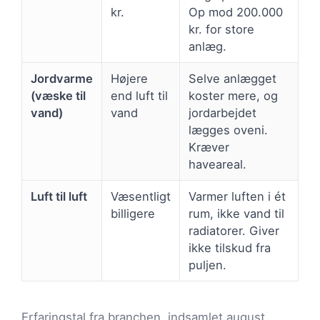
kr.
Op mod 200.000
kr. for store
anlæg.
Jordvarme
Højere
Selve anlægget
(væske til
end luft til
koster mere, og
vand)
vand
jordarbejdet
lægges oveni.
Kræver
haveareal.
Luft til luft
Væsentligt
Varmer luften i ét
billigere
rum, ikke vand til
radiatorer. Giver
ikke tilskud fra
puljen.
Erfaringstal fra branchen, indsamlet august