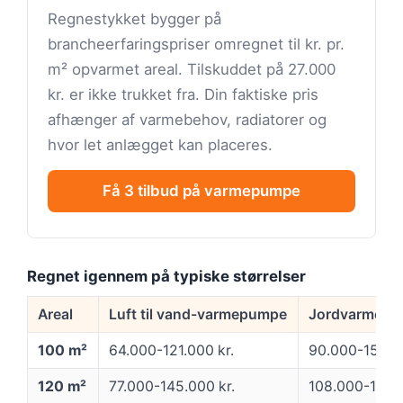
Regnestykket bygger på
brancheerfaringspriser omregnet til kr. pr.
m² opvarmet areal. Tilskuddet på 27.000
kr. er ikke trukket fra. Din faktiske pris
afhænger af varmebehov, radiatorer og
hvor let anlægget kan placeres.
Få 3 tilbud på varmepumpe
Regnet igennem på typiske størrelser
Areal
Luft til vand-varmepumpe
Jordvarme (væ
100 m²
64.000-121.000 kr.
90.000-157.00
120 m²
77.000-145.000 kr.
108.000-188.0