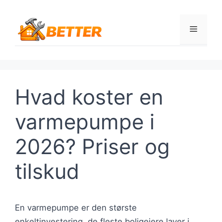
Hop
til
Menu
indhold
Hvad koster en
varmepumpe i
2026? Priser og
tilskud
En varmepumpe er den største
enkeltinvestering, de fleste boligejere laver i