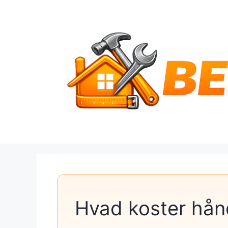
Hop
til
indhold
Hvad koster hå