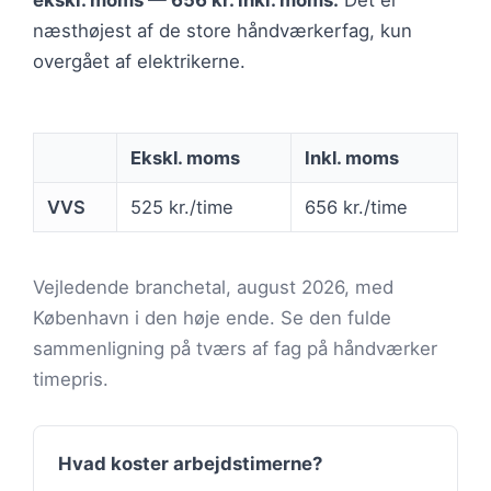
ekskl. moms — 656 kr. inkl. moms.
Det er
næsthøjest af de store håndværkerfag, kun
overgået af elektrikerne.
Ekskl. moms
Inkl. moms
VVS
525 kr./time
656 kr./time
Vejledende branchetal, august 2026, med
København i den høje ende. Se den fulde
sammenligning på tværs af fag på håndværker
timepris.
Hvad koster arbejdstimerne?