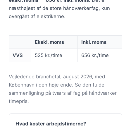
ekskl. moms — 656 kr. inkl. moms.
Det er
næsthøjest af de store håndværkerfag, kun
overgået af elektrikerne.
Ekskl. moms
Inkl. moms
VVS
525 kr./time
656 kr./time
Vejledende branchetal, august 2026, med
København i den høje ende. Se den fulde
sammenligning på tværs af fag på håndværker
timepris.
Hvad koster arbejdstimerne?