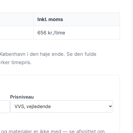
Inkl. moms
656 kr./time
København i den høje ende. Se den fulde
ker timepris.
Prisniveau
 og materialer er ikke med — se afsnittet om,