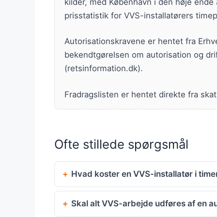
kilder, med København i den høje ende a
prisstatistik for VVS-installatørers timepr
Autorisationskravene er hentet fra Erh
bekendtgørelsen om autorisation og drif
(retsinformation.dk).
Fradragslisten er hentet direkte fra sk
Ofte stillede spørgsmål
Hvad koster en VVS-installatør i time
Skal alt VVS-arbejde udføres af en aut