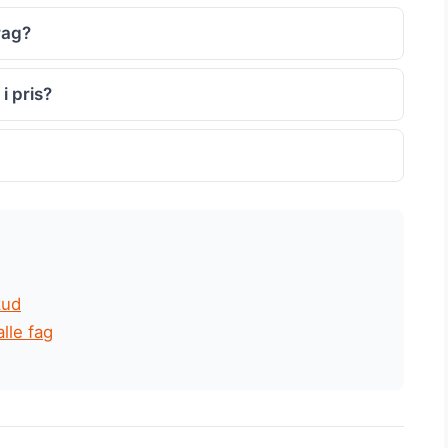
rag?
i pris?
kud
lle fag