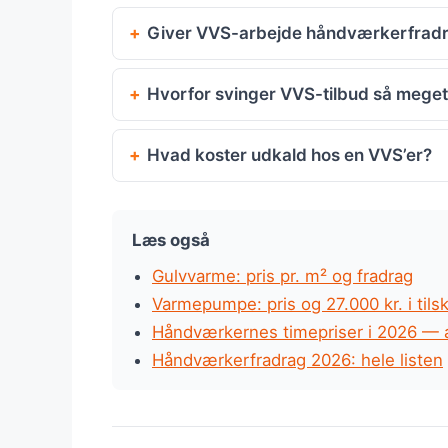
Giver VVS-arbejde håndværkerfrad
Hvorfor svinger VVS-tilbud så meget 
Hvad koster udkald hos en VVS’er?
Læs også
Gulvvarme: pris pr. m² og fradrag
Varmepumpe: pris og 27.000 kr. i tils
Håndværkernes timepriser i 2026 — a
Håndværkerfradrag 2026: hele listen