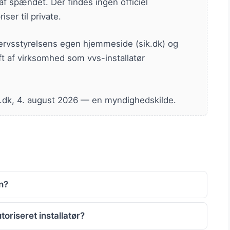
f spændet. Der findes ingen officiel
iser til private.
vervsstyrelsens egen hjemmeside (sik.dk) og
t af virksomhed som vvs-installatør
at.dk, 4. august 2026 — en myndighedskilde.
n?
oriseret installatør?