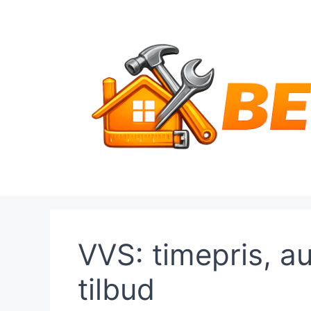
Hop
til
indhold
VVS: timepris, a
tilbud