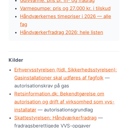
Gulvvarme: pris pr. m² og fradrag
Varmepumpe: pris og 27.000 kr. i tilskud
Håndværkernes timepriser i 2026 — alle
fag
Håndværkerfradrag 2026: hele listen
Kilder
Erhvervsstyrelsen (tidl. Sikkerhedsstyrelsen):
Gasinstallationer skal udføres af fagfolk
—
autorisationskrav på gas
Retsinformation.dk: Bekendtgørelse om
autorisation og drift af virksomhed som vvs-
installatør
— autorisationsgrundlag
Skattestyrelsen: Håndværkerfradrag
—
fradragsberettigede VVS-opgaver