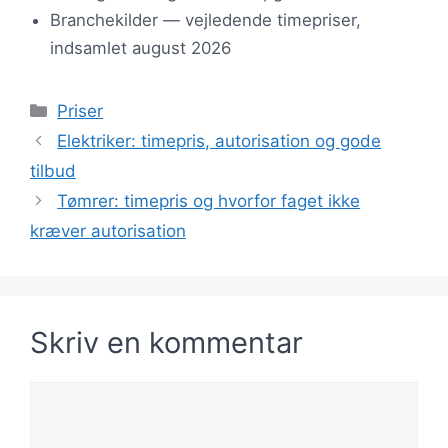
Branchekilder — vejledende timepriser,
indsamlet august 2026
Kategorier
Priser
Elektriker: timepris, autorisation og gode
tilbud
Tømrer: timepris og hvorfor faget ikke
kræver autorisation
Skriv en kommentar
Kommentar